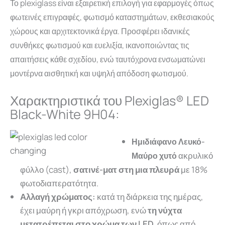
Το plexiglass είναι εξαιρετική επιλογή για εφαρμογές όπως
φωτεινές επιγραφές, φωτισμό καταστημάτων, εκθεσιακούς
χώρους και αρχιτεκτονικά έργα.
Προσφέρει ιδανικές
συνθήκες φωτισμού και ευελιξία, ικανοποιώντας τις
απαιτήσεις κάθε σχεδίου, ενώ ταυτόχρονα ενσωματώνει
μοντέρνα αισθητική και υψηλή απόδοση φωτισμού.
Χαρακτηριστικά του Plexiglas® LED
Black-White 9H04:
Ημιδιάφανο Λευκό-
ακρυλικό
Μαύρο χυτό
φύλλο (cast),
σατινέ-ματ στη μια πλευρά
με 18%
φωτοδιαπερατότητα.
Αλλαγή χρώματος:
κατά τη διάρκεια της ημέρας,
έχει μαύρη ή γκρι απόχρωση, ενώ
τη νύχτα
μετατρέπεται στο χρώμα των LED,
όπως από