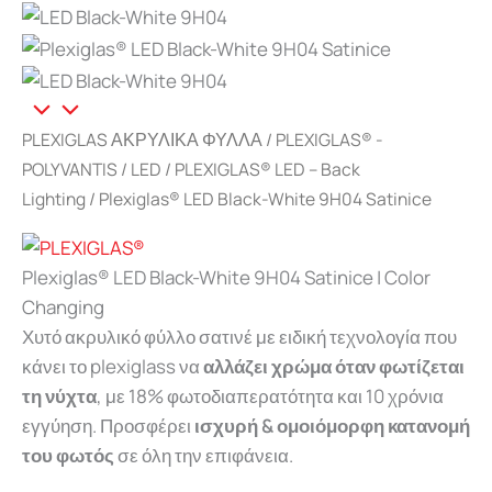
PLEXIGLAS ΑΚΡΥΛΙΚΑ ΦΥΛΛΑ
/
PLEXIGLAS® -
POLYVANTIS
/
LED
/
PLEXIGLAS® LED – Back
Lighting
/ Plexiglas® LED Black-White 9H04 Satinice
Plexiglas® LED Black-White 9H04 Satinice | Color
Changing
Χυτό ακρυλικό φύλλο σατινέ με ειδική τεχνολογία που
κάνει το plexiglass να
αλλάζει χρώμα όταν φωτίζεται
τη νύχτα
, με 18% φωτοδιαπερατότητα και 10 χρόνια
εγγύηση. Προσφέρει
ισχυρή & ομοιόμορφη κατανομή
του φωτός
σε όλη την επιφάνεια.