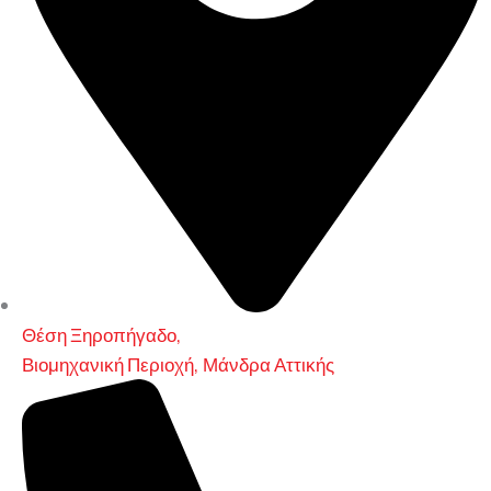
Θέση Ξηροπήγαδο,
Βιομηχανική Περιοχή, Μάνδρα Αττικής