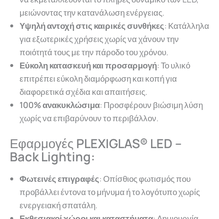
μειώνοντας την κατανάλωση ενέργειας.
Υψηλή αντοχή στις καιρικές συνθήκες
: Κατάλληλα
για εξωτερικές χρήσεις χωρίς να χάνουν την
ποιότητά τους με την πάροδο του χρόνου.
Εύκολη κατασκευή και προσαρμογή
: Το υλικό
επιτρέπει εύκολη διαμόρφωση και κοπή για
διαφορετικά σχέδια και απαιτήσεις.
100% ανακυκλώσιμα
: Προσφέρουν βιώσιμη λύση
χωρίς να επιβαρύνουν το περιβάλλον.
Εφαρμογές
PLEXIGLAS® LED
–
Back Lighting:
Φωτεινές επιγραφές
: Οπίσθιος φωτισμός που
προβάλλει έντονα το μήνυμα ή το λογότυπο χωρίς
ενεργειακή σπατάλη.
Εκθεσιακοί χώροι και καταστήματα
: Δημιουργία