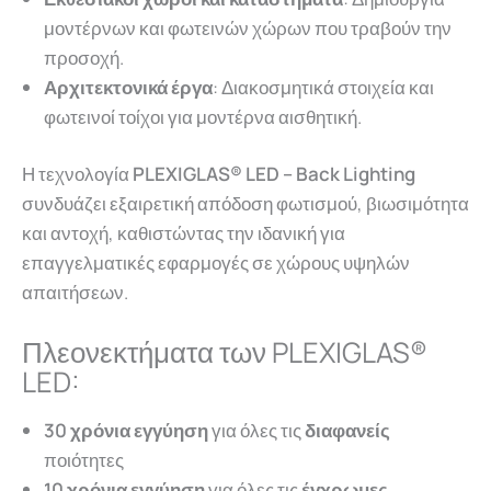
μοντέρνων και φωτεινών χώρων που τραβούν την
προσοχή.
Αρχιτεκτονικά έργα
: Διακοσμητικά στοιχεία και
φωτεινοί τοίχοι για μοντέρνα αισθητική.
Η τεχνολογία
PLEXIGLAS® LED
– Back Lighting
συνδυάζει εξαιρετική απόδοση φωτισμού, βιωσιμότητα
και αντοχή, καθιστώντας την ιδανική για
επαγγελματικές εφαρμογές σε χώρους υψηλών
απαιτήσεων.
Πλεονεκτήματα των PLEXIGLAS®
LED:
30 χρόνια εγγύηση
για όλες τις
διαφανείς
ποιότητες
10 χρόνια εγγύηση
για όλες τις
έγχρωμες