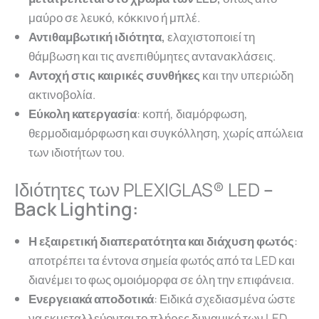
μαύρο σε λευκό, κόκκινο ή μπλέ.
Αντιθαμβωτική ιδιότητα,
ελαχιστοποιεί τη
θάμβωση και τις ανεπιθύμητες αντανακλάσεις.
Αντοχή στις καιρικές συνθήκες
και την υπεριώδη
ακτινοβολία.
Εύκολη κατεργασία
: κοπή, διαμόρφωση,
θερμοδιαμόρφωση και συγκόλληση, χωρίς απώλεια
των ιδιοτήτων του.
Ιδιότητες των PLEXIGLAS® LED
–
Back Lighting:
Η εξαιρετική διαπερατότητα και διάχυση φωτός
:
αποτρέπει τα έντονα σημεία φωτός από τα LED και
διανέμει το φως ομοιόμορφα σε όλη την επιφάνεια.
Ενεργειακά αποδοτικά
: Ειδικά σχεδιασμένα ώστε
να εκμεταλλεύονται το πλήρες δυναμικό των LED,