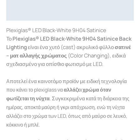
Επιπλέον πληροφορίες
Downloads
Plexiglas® LED Black-White 9H04 Satinice
Το
Plexiglas® LED Black-White 9H04 Satinice
Back
Lighting
είναι ένα χυτό (cast) ακρυλικό φύλλο
σατινέ
– ματ αλλαγής χρώματος
(Color Changing), ειδικά
σχεδιασμένο για οπίσθιο φωτισμό με LED.
Aποτελεί ένα καινοτόμο προϊόν με ειδική τεχνολογία
που κάνει το plexiglass να
αλλάζει χρώμα όταν
Συγκεκριμένα κ
φωτίζεται τη νύχτα
.
ατά
τη
διάρκεια
της
ημέρας,
αποκτά
μαύρη
ή
γκρι
απόχρωση,
ενώ
τη
νύχτα
αλλάζει
στο
χρώμα
των
LED,
όπως
από
μαύρο
σε
λευκό,
κόκκινο
ή
μπλέ.