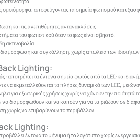
 φωτεινότητα.
ως ομοιόμορφα, αποφεύγοντας τα σημεία φωτισμού και εξασφ
βωση και τις ανεπιθύμητες αντανακλάσεις.
τήματα του φωτιστικού όταν το φως είναι σβηστό.
δη ακτινοβολία.
διαμόρφωση και συγκόλληση, χωρίς απώλεια των ιδιοτήτων 
Back Lighting:
τός
: αποτρέπει τα έντονα σημεία φωτός από τα LED και διανέ
στε να εκμεταλλεύονται το πλήρες δυναμικό των LED, μειών
ληλα για εξωτερικές χρήσεις χωρίς να χάνουν την ποιότητά τ
 να διαμορφωθούν και να κοπούν για να ταιριάζουν σε διαφο
ση χωρίς να επιβαρύνουν το περιβάλλον.
ack Lighting:
προβάλλει έντονα το μήνυμα ή το λογότυπο χωρίς ενεργειακ