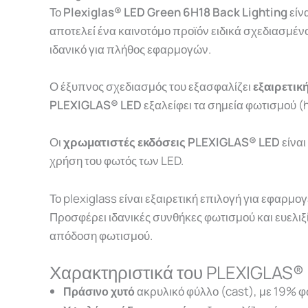
Το
Plexiglas® LED Green 6H18 Back Lighting
είν
αποτελεί ένα καινοτόμο προϊόν ειδικά σχεδιασμένο
ιδανικό για πλήθος εφαρμογών.
Ο έξυπνος σχεδιασμός του εξασφαλίζει
εξαιρετικ
PLEXIGLAS® LED
εξαλείφει τα σημεία φωτισμού (
Οι
χρωματιστές εκδόσεις PLEXIGLAS® LED
είνα
χρήση του φωτός των LED.
Το plexiglass είναι εξαιρετική επιλογή για εφαρ
Προσφέρει ιδανικές συνθήκες φωτισμού και ευελιξ
απόδοση φωτισμού.
Χαρακτηριστικά του PLEXIGLAS®
ακρυλικό φύλλο (cast), με 19% 
Πράσινο χυτό