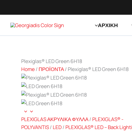
Μετάβαση
Zoom
στο
περιεχόμενο
ΑΡΧΙΚΗ
Plexiglas® LED Green 6H18
Home
/
ΠΡΟΪΟΝΤΑ
/
Plexiglas® LED Green 6H18
PLEXIGLAS ΑΚΡΥΛΙΚΑ ΦΥΛΛΑ
/
PLEXIGLAS® -
POLYVANTIS
/
LED
/
PLEXIGLAS® LED – Back Light