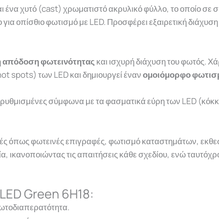
αι ένα χυτό (cast) χρωματιστό ακρυλικό φύλλο, το οποίο σε
 για οπίσθιο φωτισμό με LED. Προσφέρει εξαιρετική διάχυση
ή απόδοση φωτεινότητας
και ισχυρή διάχυση του φωτός. Χά
hot spots) των LED και δημιουργεί έναν
ομοιόμορφο φωτισμό
ι ρυθμισμένες σύμφωνα με τα φασματικά εύρη των LED (κόκκιν
μογές όπως φωτεινές επιγραφές, φωτισμό καταστημάτων, εκθε
ία, ικανοποιώντας τις απαιτήσεις κάθε σχεδίου, ενώ ταυτόχ
 LED Green 6H18:
φωτοδιαπερατότητα.