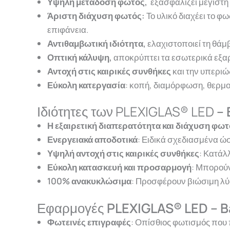
Υψηλή μετάδοση φωτός,
εξασφαλίζει μέγιστη
Άριστη διάχυση φωτός:
Το υλικό διαχέει το φ
επιφάνεια.
Αντιθαμβωτική ιδιότητα,
ελαχιστοποιεί τη θάμ
Οπτική κάλυψη,
αποκρύπτει τα εσωτερικά εξαρ
Αντοχή στις καιρικές συνθήκες
και την υπεριώ
Εύκολη κατεργασία
: κοπή, διαμόρφωση, θερμο
Ιδιότητες των PLEXIGLAS® LED
– 
Η εξαιρετική διαπερατότητα και διάχυση φω
Ενεργειακά αποδοτικά
: Ειδικά σχεδιασμένα ώ
Υψηλή αντοχή στις καιρικές συνθήκες
: Κατάλ
Εύκολη κατασκευή και προσαρμογή
: Μπορούν
100% ανακυκλώσιμα
: Προσφέρουν βιώσιμη λύ
Εφαρμογές
PLEXIGLAS® LED
– B
Φωτεινές επιγραφές
: Οπίσθιος φωτισμός που 