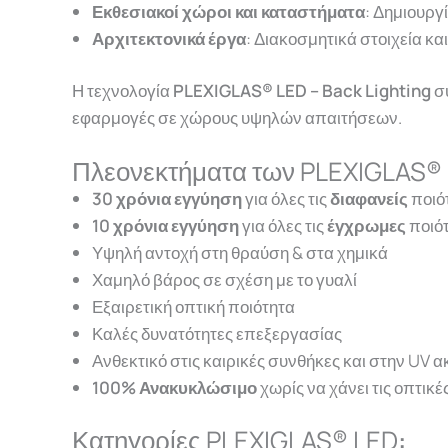
Εκθεσιακοί χώροι και καταστήματα
: Δημιουργ
Αρχιτεκτονικά έργα
: Διακοσμητικά στοιχεία και
Η τεχνολογία
PLEXIGLAS® LED
– Back Lighting
σ
εφαρμογές σε χώρους υψηλών απαιτήσεων.
Πλεονεκτήματα των PLEXIGLAS®
30 χρόνια εγγύηση
για όλες τις
διαφανείς
ποιό
10 χρόνια εγγύηση
για όλες τις
έγχρωμες
ποιό
Υψηλή αντοχή στη θραύση & στα χημικά
Χαμηλό βάρος σε σχέση με το γυαλί
Εξαιρετική οπτική ποιότητα
Καλές δυνατότητες επεξεργασίας
Ανθεκτικό στις καιρικές συνθήκες και στην UV α
100% Ανακυκλώσιμο
χωρίς να χάνει τις οπτικές
Κατηγορίες PLEXIGLAS® LED
: