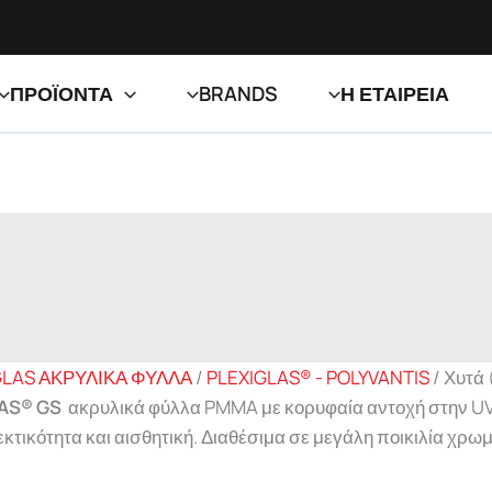
ΠΡΟΪΟΝΤΑ
BRANDS
Η ΕΤΑΙΡΕΙΑ
Χυτά (GS)
κορυφαία αντοχή στην UV ακτινοβολία και τις καιρικές συνθ
μα σε μεγάλη ποικιλία χρωμάτων: αδιαφανή, ημιδιαφανή, διαφ
GLAS ΑΚΡΥΛΙΚΑ ΦΥΛΛΑ
/
PLEXIGLAS® - POLYVANTIS
/
Χυτά 
AS® GS
ακρυλικά φύλλα PMMA με κορυφαία αντοχή στην UV α
εκτικότητα και αισθητική. Διαθέσιμα σε μεγάλη ποικιλία χρω