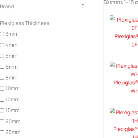
Βλέπετε 1–15 
Brand
Plexiglass Thickness
3mm
Plexiglas
0F
4mm
5mm
6mm
8mm
Plexiglas
10mm
WH
12mm
15mm
20mm
Plexiglas®
25mm
1H