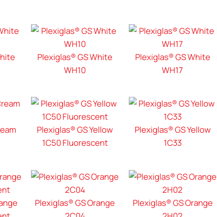
hite
Plexiglas® GS White
Plexiglas® GS White
WH10
WH17
ream
Plexiglas® GS Yellow
Plexiglas® GS Yellow
1C50 Fluorescent
1C33
range
Plexiglas® GS Orange
Plexiglas® GS Orange
ent
2C04
2H02