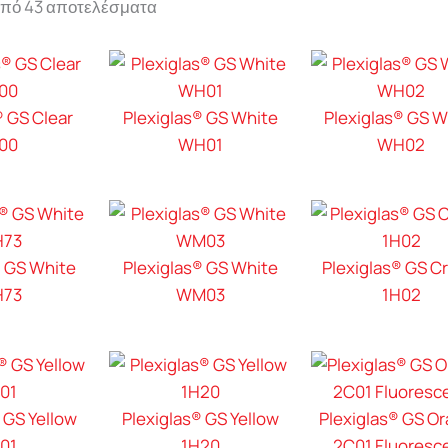
από 43 αποτελέσματα
® GS Clear
Plexiglas® GS White
Plexiglas® GS W
00
WH01
WH02
® GS White
Plexiglas® GS White
Plexiglas® GS C
73
WM03
1H02
 GS Yellow
Plexiglas® GS Yellow
Plexiglas® GS O
01
1H20
2C01 Fluoresc