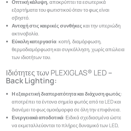
Οπτική κάλυψη,
αποκρύπτει τα εσωτερικά
εξαρτήματα του φωτιστικού όταν το φως είναι
σβηστό.
Αντοχή στις καιρικές συνθήκες
και την υπεριώδη
ακτινοβολία.
Εύκολη κατεργασία
: κοπή, διαμόρφωση,
θερμοδιαμόρφωση και συγκόλληση, χωρίς απώλεια
των ιδιοτήτων του.
Ιδιότητες των PLEXIGLAS® LED
–
Back Lighting:
Η εξαιρετική διαπερατότητα και διάχυση φωτός
:
αποτρέπει τα έντονα σημεία φωτός από τα LED και
διανέμει το φως ομοιόμορφα σε όλη την επιφάνεια.
Ενεργειακά αποδοτικά
: Ειδικά σχεδιασμένα ώστε
να εκμεταλλεύονται το πλήρες δυναμικό των LED,