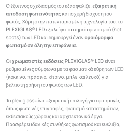
Ο έξυπνος σχεδιασμός του εξασφαλίζει
εξαιρετική
απόδοση φωτεινότητας
και ισχυρή διάχυση του
φωτός. Χάρη στην πατενταρισμένη τεχνολογία του, το
PLEXIGLAS® LED
εξαλείφει τα σημεία φωτισμού (hot
spots) των LED και δημιουργεί έναν
ομοιόμορφο
φωτισμό σε όλη την επιφάνεια.
Οι
χρωματιστές εκδόσεις PLEXIGLAS® LED
είναι
ρυθμισμένες σύμφωνα με τα φασματικά εύρη των LED
(κόκκινο, πράσινο, κίτρινο, μπλε και λευκό) για
βέλτιστη χρήση του φωτός των LED.
Το plexiglass είναι εξαιρετική επιλογή για εφαρμογές
όπως φωτεινές επιγραφές, φωτισμό καταστημάτων,
εκθεσιακούς χώρους και αρχιτεκτονικά έργα.
Προσφέρει ιδανικές συνθήκες φωτισμού και ευελιξία,