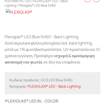
POLYVANTIS
/
LED
/
PLEXIGLAS® LED – Back
Lighting
/ Plexiglas® LED Blue 5H60
Plexiglas® LED Blue 5H60 – Back Lighting
Χυτό ακρυλικό φύλλο plexiglass led, back lighting,
μπλέ με 7% φωτοδιαπερατότητα, UV προστασία και 10
χρόνια εγγύηση. Προσφέρει
ισχυρή & ομοιόμορφη
κατανομή του φωτός
σε όλη την επιφάνεια.
Κωδικός προϊόντος:
GCS LED Blue 5H60
Κατηγορία:
PLEXIGLAS® LED – Back Lighting
PLEXIGLAS® LED BL - COLOR