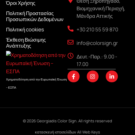
Θέση Ξηροπήγαδο,
Όροι Χρήσης
Βιομηχανική Περιοχή,
Πολιτική Προστασίας
Μάνδρα Αττικής
Προσωπικών Δεδομένων
+30 210 55 59 870
Πολιτική cookies
Έκθεση Βιώσιμης
info@colorsign.gr
Ανάπτυξης
Δευτ.-Παρ.: 9.00 -
17.00
F
I
L
a
n
i
Χρηματοδότηση από την Ευρωπαϊκή Ένωση
c
s
n
– ΕΣΠΑ
e
t
k
b
a
e
o
g
d
o
r
i
k
a
n
-
m
-
f
i
© 2026 Georgiadis Color Sign. All rights reserved
n
κατασκευή ιστοσελίδων
All Web Keys