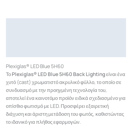
Περιγραφή
Επιπλέον πληροφορίες
Downloads
Plexiglas® LED Blue 5H60
Το
Plexiglas® LED Blue 5H60 Back Lighting
είναι ένα
χυτό (cast) χρωματιστό ακρυλικό φύλλο, το οποίο σε
συνδυασμό με την προηγμένη τεχνολογία του,
αποτελεί ένα καινοτόμο προϊόν ειδικά σχεδιασμένο για
οπίσθιο φωτισμό με LED. Προσφέρει εξαιρετική
διάχυση και άριστη μετάδοση του φωτός, καθιστώντας
το ιδανικό για πλήθος εφαρμογών.