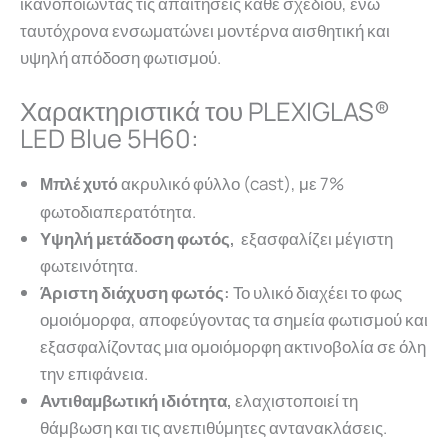
ικανοποιώντας τις απαιτήσεις κάθε σχεδίου, ενώ
ταυτόχρονα ενσωματώνει μοντέρνα αισθητική και
υψηλή απόδοση φωτισμού.
Χαρακτηριστικά του PLEXIGLAS®
LED Blue 5H60:
ακρυλικό φύλλο (cast), με 7%
Μπλέ χυτό
φωτοδιαπερατότητα.
Υψηλή μετάδοση φωτός,
εξασφαλίζει μέγιστη
φωτεινότητα.
Άριστη διάχυση φωτός:
Το υλικό διαχέει το φως
ομοιόμορφα, αποφεύγοντας τα σημεία φωτισμού και
εξασφαλίζοντας μια ομοιόμορφη ακτινοβολία σε όλη
την επιφάνεια.
Αντιθαμβωτική ιδιότητα,
ελαχιστοποιεί τη
θάμβωση και τις ανεπιθύμητες αντανακλάσεις.