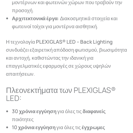
μοντέρνων και φωτεινών χώρων που τραβούν την
προσοχή.
Αρχιτεκτονικά έργα
: Διακοσμητικά στοιχεία και
φωτεινοί τοίχοι για μοντέρνα αισθητική.
Η τεχνολογία
PLEXIGLAS® LED
– Back Lighting
συνδυάζει εξαιρετική απόδοση φωτισμού, βιωσιμότητα
και αντοχή, καθιστώντας την ιδανική για
επαγγελματικές εφαρμογές σε χώρους υψηλών
απαιτήσεων.
Πλεονεκτήματα των PLEXIGLAS®
LED:
30 χρόνια εγγύηση
για όλες τις
διαφανείς
ποιότητες
10 χρόνια εγγύηση
για όλες τις
έγχρωμες