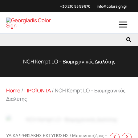
Μετάβαση
+30 210 55 59
870
info@colorsign.gr
στο
περιεχόμενο
Αναζ
NCH Kempt LO – Βιομηχανικός Διαλύτης
Home
/
ΠΡΟΪΟΝΤΑ
/
NCH Kempt LO – Βιομηχανικός
Διαλύτης
Zoo
ΥΛΙΚΑ ΨΗΦΙΑΚΗΣ ΕΚΤΥΠΩΣΗΣ
/
Μπουντουζιέρες –