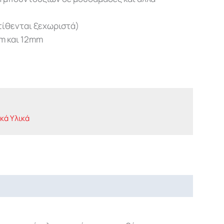
τίθενται ξεχωριστά)
m και 12mm
κά Υλικά