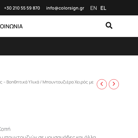
EN
EL
+30 210 55 59
870
info@colorsign.gr
Αναζήτη
ΚΟΙΝΩΝΙΑ
 – Βοηθητικά Υλικά
/ Μπουντουζιέρα Χειρός με
Κοπή
 μπουντουζιών σε μουσαμάδες και άλλα