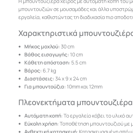
Η μπουντουζιέρα χειρός με αυτόματη κοπή του μ
μπουντουζιών σε μουσαμάδες και άλλα υποστρώμα
εργαλεία, καθιστώντας τη διαδικασία πιο αποδοτ
Χαρακτηριστικά μπουντουζιέρα
Μήκος μοχλού:
30 cm
Bάθος εισαγωγής:
10 cm
Kάθετη απόσταση:
5.5 cm
Βάρος:
6.7 kg
Διαστάσεις:
34 x 9 x 24 cm
Για μπουντούζια:
10mm και 12mm
Πλεονεκτήματα μπουντουζιέρ
Αυτόματη κοπή
: Το εργαλείο κόβει το υλικό
Εύκολη χρήση
: Τοποθέτηση μπουντουζιού με μ
Ανθεκτική κατασκευή
: Κατασκευασμένη από υ