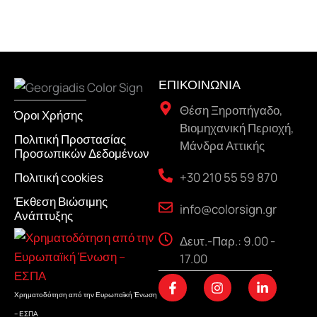
ΕΠΙΚΟΙΝΩΝΙΑ
Θέση Ξηροπήγαδο,
Όροι Χρήσης
Βιομηχανική Περιοχή,
Πολιτική Προστασίας
Μάνδρα Αττικής
Προσωπικών Δεδομένων
+30 210 55 59 870
Πολιτική cookies
Έκθεση Βιώσιμης
info@colorsign.gr
Ανάπτυξης
Δευτ.-Παρ.: 9.00 -
17.00
F
I
L
a
n
i
Χρηματοδότηση από την Ευρωπαϊκή Ένωση
c
s
n
– ΕΣΠΑ