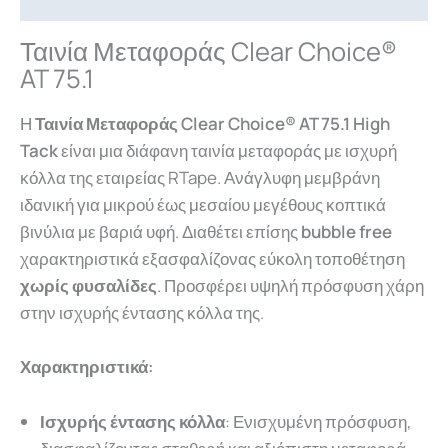
Ταινία Μεταφοράς Clear Choice®
AT 75.1
Η
Ταινία Μεταφοράς Clear Choice® AT 75.1 High
Tack
είναι μια διάφανη ταινία μεταφοράς με ισχυρή
κόλλα της εταιρείας RTape. Ανάγλυφη μεμβράνη
ιδανική για μικρού έως μεσαίου μεγέθους κοπτικά
βινύλια με βαριά υφή. Διαθέτει επίσης
bubble free
χαρακτηριστικά εξασφαλίζονας εύκολη τοποθέτηση
χωρίς φυσαλίδες
. Προσφέρει υψηλή πρόσφυση χάρη
στην ισχυρής έντασης κόλλα της.
Χαρακτηριστικά:
Ισχυρής έντασης κόλλα
: Ενισχυμένη πρόσφυση,