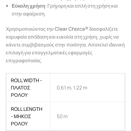
Εύκολη χρήση
: Γρήγορη και απλή στη χρήση και
στην αφαίρεση.
Χρησιμοποιώντας την
Clear Choice®
διασφαλίζετε
κορυφαία απόδοση και ευκολία στη χρήση, χωρίς να
κάνετε συμβιβασμούς στην ποιότητα. Αποτελεί ιδανική
επιλογή για επαγγελματικές εφαρμογές
επιγραφοποιίας.
ROLL WIDTH -
ΠΛΑΤΟΣ
0.61 m, 1.22 m
ΡΟΛΟΥ
ROLL LENGTH
- ΜHKΟΣ
50 m
ΡΟΛΟΥ