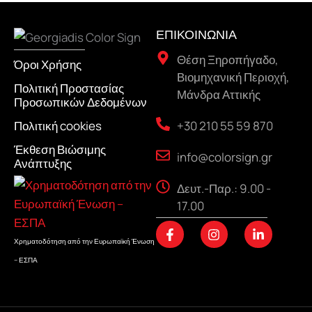
ΕΠΙΚΟΙΝΩΝΙΑ
Θέση Ξηροπήγαδο,
Όροι Χρήσης
Βιομηχανική Περιοχή,
Πολιτική Προστασίας
Μάνδρα Αττικής
Προσωπικών Δεδομένων
+30 210 55 59 870
Πολιτική cookies
Έκθεση Βιώσιμης
info@colorsign.gr
Ανάπτυξης
Δευτ.-Παρ.: 9.00 -
17.00
F
I
L
a
n
i
Χρηματοδότηση από την Ευρωπαϊκή Ένωση
c
s
n
– ΕΣΠΑ
e
t
k
b
a
e
o
g
d
o
r
i