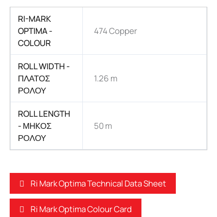
RI-MARK
OPTIMA -
474 Copper
COLOUR
ROLL WIDTH -
ΠΛΑΤΟΣ
1.26 m
ΡΟΛΟΥ
ROLL LENGTH
- ΜHKΟΣ
50 m
ΡΟΛΟΥ
Ri Mark Optima Technical Data Sheet
Ri Mark Optima Colour Card