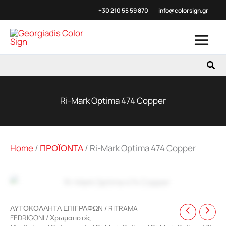
Μετάβαση
+30 210 55 59
870
info@colorsign.gr
στο
περιεχόμενο
Αναζ
Ri-Mark Optima 474 Copper
Home
/
ΠΡΟΪΟΝΤΑ
/
Ri-Mark Optima 474 Copper
Zoo
ΑΥΤΟΚΟΛΛΗΤΑ ΕΠΙΓΡΑΦΩΝ
/
RITRAMA
FEDRIGONI
/
Χρωματιστές