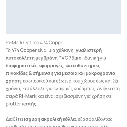
Περιγραφή
Επιπλέον πληροφορίες
Downloads
Ri-Mark Optima 474 Copper
Το
474 Copper
είναι μια
χάλκινη, γυαλιστερή
αυτοκόλλητη μεμβράνη PVC 75μm
, ιδανική
για
διαφημιστικές εφαρμογές, κατευθυντήριες
πινακίδες & σήμανση για μεσαία και μακροχρόνια
χρήση
, εσωτερικού και εξωτερικού χώρου έως
και
έξι
χρόνια, κατάλληλη για ελαφριές κούρμπες.
Ανήκει στη
σειρά
Ri-Mark
και είναι σχεδιασμένη για χρήση σε
plotter κοπής
.
Διαθέτει
ισχυρή ακρυλική κόλλα
,
εξασφαλίζοντας
σταθερή πρόσφυση και ανθεκτικότητα
και υψηλή