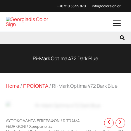
Μετάβαση
+30 210 55 59
870
info@colorsign.gr
στο
περιεχόμενο
Αναζ
Ri-Mark Optima 472 Dark Blue
Home
/
ΠΡΟΪΟΝΤΑ
/
Ri-Mark Optima 472 Dark Blue
Zoo
ΑΥΤΟΚΟΛΛΗΤΑ ΕΠΙΓΡΑΦΩΝ
/
RITRAMA
FEDRIGONI
/
Χρωματιστές