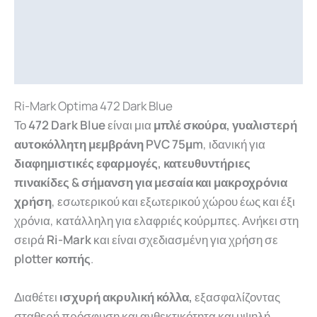
Περιγραφή
Επιπλέον πληροφορίες
Downloads
Ri-Mark Optima 472 Dark Blue
Το
472 Dark Blue
είναι μια
μπλέ σκούρα, γυαλιστερή
αυτοκόλλητη μεμβράνη PVC 75μm
, ιδανική
για
διαφημιστικές εφαρμογές, κατευθυντήριες
πινακίδες & σήμανση για μεσαία και μακροχρόνια
χρήση
, εσωτερικού και εξωτερικού χώρου έως
και
έξι
χρόνια, κατάλληλη για ελαφριές κούρμπες.
Ανήκει στη
σειρά
Ri-Mark
και είναι σχεδιασμένη για χρήση σε
plotter κοπής
.
Διαθέτει
ισχυρή ακρυλική κόλλα
,
εξασφαλίζοντας
σταθερή πρόσφυση και ανθεκτικότητα
και υψηλή