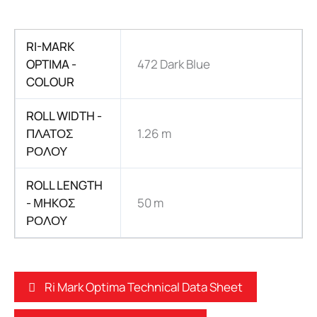
RI-MARK
OPTIMA -
472 Dark Blue
COLOUR
ROLL WIDTH -
ΠΛΑΤΟΣ
1.26 m
ΡΟΛΟΥ
ROLL LENGTH
- ΜHKΟΣ
50 m
ΡΟΛΟΥ
Ri Mark Optima Technical Data Sheet