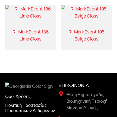
Ri-Mark Event 186
Ri-Mark Event 105
Lime Gloss
Beige Gloss
ΕΠΙΚΟΙΝΩΝΙΑ
Θέση Ξηροπήγαδο,
Όροι Χρήσης
Βιομηχανική Περιοχή,
Πολιτική Προστασίας
Μάνδρα Αττικής
Προσωπικών Δεδομένων