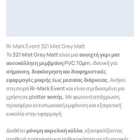
Περιγραφή
Επιπλέον πληροφορίες
Downloads
Ri-Mark Event 321 Mist Grey Matt
Το
321 Mist Grey Matt
είναι μια
ανοιχτή γκρι ματ
αυτοκόλλητη μεμβράνη PVC 70μm
, ιδανική για
σήμανση, διακόσμηση και διαφημιστικές
εφαρμογές μικρής έως μεσαίας διάρκειας
. Ανήκει
στη σειρά
Ri-Mark Event
και είναι σχεδιασμένη για
χρήση σε
plotter κοπής.
Με φωτεινή απόχρωση,
προσφέρει εντυπωσιακή εμφάνιση και εξαιρετική
ευκολία στην εφαρμογή.
Διαθέτει
μόνιμη ακρυλική κόλλα,
εξασφαλίζοντας
σταθερή πρόσφυση και ανθεκτικότητα σε εξωτερικές