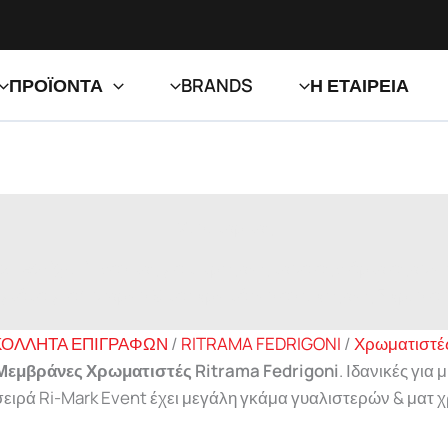
ΠΡΟΪΟΝΤΑ
BRANDS
Η ΕΤΑΙΡΕΙΑ
Μονομερικές
a Fedrigoni
. Ιδανικές για μικρής έως μεσαίας διάρκειας εσ
 γκάμα γυαλιστερών & ματ χρωμάτων αντοχής έως 5 χρόνια 
ΟΛΛΗΤΑ ΕΠΙΓΡΑΦΩΝ
/
RITRAMA FEDRIGONI
/
Χρωματιστέ
Μεμβράνες Χρωματιστές Ritrama Fedrigoni
. Ιδανικές για
σειρά Ri-Mark Event έχει μεγάλη γκάμα γυαλιστερών & ματ 