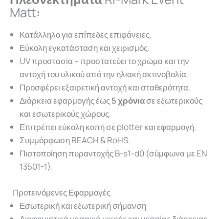
Matt
:
Κατάλληλο για επίπεδες επιφάνειες.
Εύκολη εγκατάσταση και χειρισμός.
UV προστασία – προστατεύει το χρώμα και την
αντοχή του υλικού από την ηλιακή ακτινοβολία.
Προσφέρει εξαιρετική αντοχή και σταθερότητα.
Διάρκεια εφαρμογής έως
5 χρόνια
σε εξωτερικούς
και εσωτερικούς χώρους.
Επιτρέπει εύκολη κοπή σε plotter και εφαρμογή.
Συμμόρφωση REACH & RoHS.
Πιστοποίηση πυραντοχής B-s1-d0 (σύμφωνα με EN
13501-1).
Προτεινόμενες Εφαρμογές
Εσωτερική και εξωτερική σήμανση
Διαφημιστικά γραφικά μικρής και μεσαίας διάρκειας