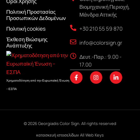
Όροι Χρήσης
Βιομηχανική Περιοχή,
Πολιτική Προστασίας
Μάνδρα Αττικής
Προσωπικών Δεδομένων
+30 210 55 59 870
Πολιτική cookies
Έκθεση Βιώσιμης
info@colorsign.gr
Ανάπτυξης
Δευτ.-Παρ.: 9.00 -
17.00
F
I
L
a
n
i
Χρηματοδότηση από την Ευρωπαϊκή Ένωση
c
s
n
– ΕΣΠΑ
e
t
k
b
a
e
o
g
d
o
r
i
k
a
n
-
m
-
f
i
© 2026 Georgiadis Color Sign. All rights reserved
n
κατασκευή ιστοσελίδων
All Web Keys