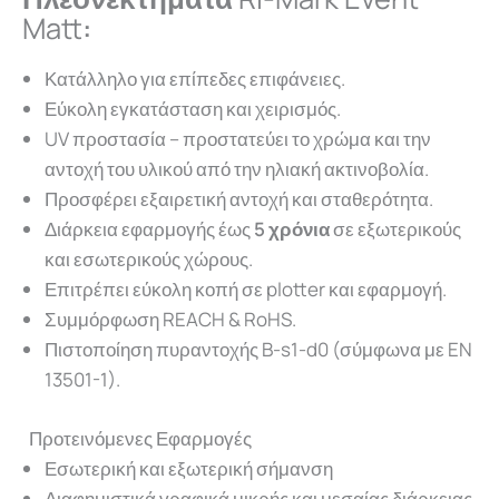
Matt
:
Κατάλληλο για επίπεδες επιφάνειες.
Εύκολη εγκατάσταση και χειρισμός.
UV προστασία – προστατεύει το χρώμα και την
αντοχή του υλικού από την ηλιακή ακτινοβολία.
Προσφέρει εξαιρετική αντοχή και σταθερότητα.
Διάρκεια εφαρμογής έως
5 χρόνια
σε εξωτερικούς
και εσωτερικούς χώρους.
Επιτρέπει εύκολη κοπή σε plotter και εφαρμογή.
Συμμόρφωση REACH & RoHS.
Πιστοποίηση πυραντοχής B-s1-d0 (σύμφωνα με EN
13501-1).
Προτεινόμενες Εφαρμογές
Εσωτερική και εξωτερική σήμανση
Διαφημιστικά γραφικά μικρής και μεσαίας διάρκειας