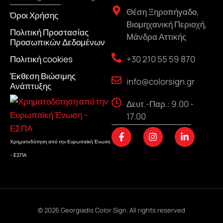
Θέση Ξηροπήγαδο,
Όροι Χρήσης
Βιομηχανική Περιοχή,
Πολιτική Προστασίας
Μάνδρα Αττικής
Προσωπικών Δεδομένων
+30 210 55 59 870
Πολιτική cookies
Έκθεση Βιώσιμης
info@colorsign.gr
Ανάπτυξης
Δευτ.-Παρ.: 9.00 -
17.00
F
I
L
a
n
i
Χρηματοδότηση από την Ευρωπαϊκή Ένωση
c
s
n
– ΕΣΠΑ
e
t
k
b
a
e
o
g
d
o
r
i
k
a
n
-
m
-
f
i
© 2026 Georgiadis Color Sign. All rights reserved
n