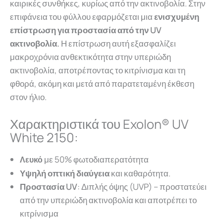
καιρικές συνθήκες, κυρίως από την ακτινοβολία. Στην
επιφάνεια του φύλλου εφαρμόζεται μια
ενισχυμένη
επίστρωση για προστασία από την UV
ακτινοβολία.
Η επίστρωση αυτή εξασφαλίζει
μακροχρόνια ανθεκτικότητα στην υπεριώδη
ακτινοβολία, αποτρέποντας το κιτρίνισμα και τη
φθορά, ακόμη και μετά από παρατεταμένη έκθεση
στον ήλιο.
Χαρακτηριστικά του Exolon® UV
White 2150:
με 50% φωτοδιαπερατότητα
Λευκό
Υψηλή οπτική
διαύγεια
και καθαρότητα.
Προστασία UV
: Διπλής όψης (UVP) – προστατεύει
από την υπεριώδη ακτινοβολία και αποτρέπει το
κιτρίνισμα