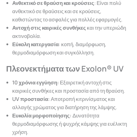
Ανθεκτικό σε θραύση και κρούσεις
: Είναι πολύ
ανθεκτικό σε θραύσεις και σε κρούσεις,
καθιστώντας το ασφαλές για πολλές εφαρμογές.
Αντοχή στις καιρικές συνθήκες
και την υπεριώδη
ακτινοβολία.
Εύκολη κατεργασία
: κοπή, διαμόρφωση,
θερμοδιαμόρφωση και συγκόλληση.
Πλεονεκτήματα των Exolon® UV
10 χρόνια εγγύηση:
Εξαιρετική αντοχή στις
καιρικές συνθήκες και προστασία από τη θραύση.
UV προστασία:
Αποτροπή κιτρινίσματος και
αλλαγής χρώματος για διατήρηση της λάμψης.
Ευκολία μορφοποίησης:
Δυνατότητα
θερμοδιαμόρφωσης ή ψυχρής κάμψης για ευέλικτη
χρήση.