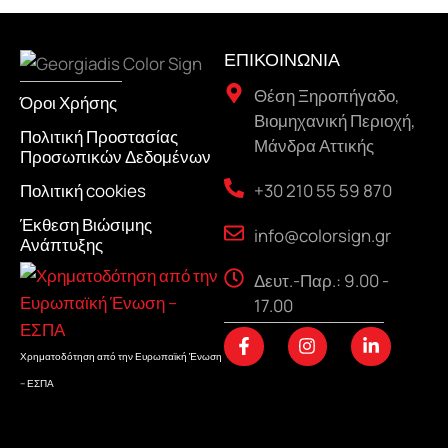
ΕΠΙΚΟΙΝΩΝΙΑ
Θέση Ξηροπήγαδο,
Όροι Χρήσης
Βιομηχανική Περιοχή,
Πολιτική Προστασίας
Μάνδρα Αττικής
Προσωπικών Δεδομένων
+30 210 55 59 870
Πολιτική cookies
Έκθεση Βιώσιμης
info@colorsign.gr
Ανάπτυξης
Δευτ.-Παρ.: 9.00 -
17.00
F
I
L
a
n
i
Χρηματοδότηση από την Ευρωπαϊκή Ένωση
c
s
n
– ΕΣΠΑ
e
t
k
b
a
e
o
g
d
o
r
i