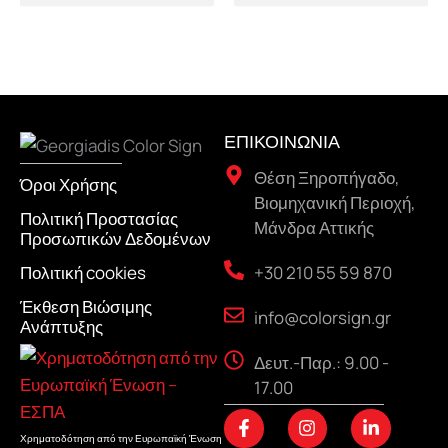
ΕΠΙΚΟΙΝΩΝΙΑ
Θέση Ξηροπήγαδο,
Όροι Χρήσης
Βιομηχανική Περιοχή,
Πολιτική Προστασίας
Μάνδρα Αττικής
Προσωπικών Δεδομένων
+30 210 55 59 870
Πολιτική cookies
Έκθεση Βιώσιμης
info@colorsign.gr
Ανάπτυξης
Δευτ.-Παρ.: 9.00 -
17.00
F
I
L
a
n
i
Χρηματοδότηση από την Ευρωπαϊκή Ένωση