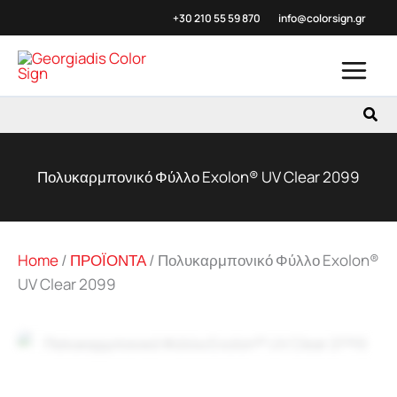
Μετάβαση
+30 210 55 59
870
info@colorsign.gr
στο
περιεχόμενο
Αναζ
Πολυκαρμπονικό Φύλλο Exolon® UV Clear 2099
Home
/
ΠΡΟΪΟΝΤΑ
/
Πολυκαρμπονικό Φύλλο Exolon®
UV Clear 2099
Zoo