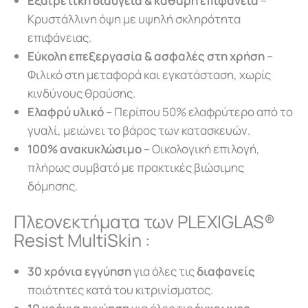
Εξαιρετική διαύγεια & καθαρή επιφάνεια
–
Κρυστάλλινη όψη με υψηλή σκληρότητα
επιφάνειας.
Εύκολη επεξεργασία &
ασφαλές στη χρήση
–
Φιλικό στη μεταφορά και εγκατάσταση, χωρίς
κινδύνους θραύσης.
Ελαφρύ υλικό
– Περίπου 50% ελαφρύτερο από το
γυαλί, μειώνει το βάρος των κατασκευών.
100% ανακυκλώσιμο
– Οικολογική επιλογή,
πλήρως συμβατό με πρακτικές βιώσιμης
δόμησης.
Πλεονεκτήματα των PLEXIGLAS®
Resist MultiSkin :
30 χρόνια εγγύηση
για όλες τις
διαφανείς
ποιότητες κατά του κιτρινίσματος.