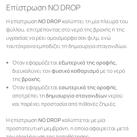
Επίστρωση NO DROP
Η επίστρωση
NO DROP
καλύπτει τη μία πλευρά του
φύλλου, επιτρέποντας στο νερό της βροχής ή της
υγρασίας να ρέει ομοιόμορφα σαν φιλμ, ενώ
ταυτόχρονα εμποδίζει τη δημιουργία σταγονιδίων.
Όταν
εφαρμόζεται
εξωτερικά της
οροφής,
διευκολύνει τον
φυσικό καθαρισμό
με το νερό
της
βροχής
.
Όταν
εφαρμόζεται
εσωτερικά της οροφής
,
αποτρέπει
τη
δημιουργία
σταγονιδίων
νερού
και
παρέχει
προστασία
από πιθανές ζημιές.
Η επίστρωση
NO DROP
καλύπτεται με μία
προστατευτική μεμβράνη, η οποία
αφαιρείται
μετά
την ολοκλήρωση της
τοποθέτησης.