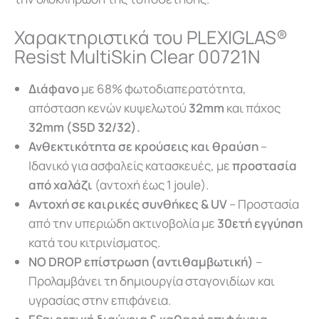
Χαρακτηριστικά του PLEXIGLAS®
Resist MultiSkin Clear 00721N
Διάφανο
με 68% φωτοδιαπερατότητα,
απόσταση κενών κυψελωτού
32mm
και πάχος
32mm (S5D 32/32).
Ανθεκτικότητα σε κρούσεις και θραύση
–
Ιδανικό για ασφαλείς κατασκευές, με
προστασία
από χαλάζι
(αντοχή έως 1 joule).
Αντοχή σε καιρικές συνθήκες & UV
– Προστασία
από την υπεριώδη ακτινοβολία με
30ετή εγγύηση
κατά του κιτρινίσματος.
NO DROP επίστρωση (αντιθαμβωτική)
–
Προλαμβάνει τη δημιουργία σταγονιδίων και
υγρασίας στην επιφάνεια.