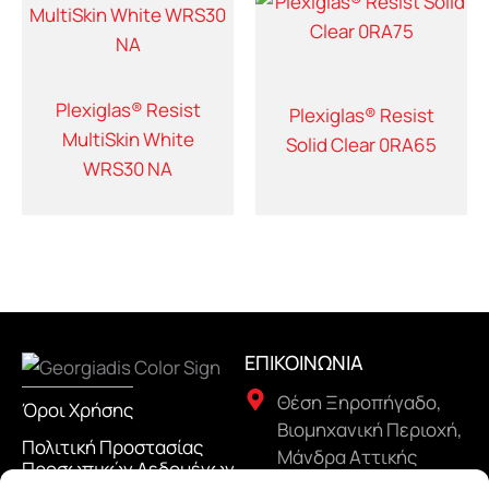
Plexiglas® Resist
Plexiglas® Resist
MultiSkin White
Solid Clear 0RA65
WRS30 NA
ΕΠΙΚΟΙΝΩΝΙΑ
Θέση Ξηροπήγαδο,
Όροι Χρήσης
Βιομηχανική Περιοχή,
Πολιτική Προστασίας
Μάνδρα Αττικής
Προσωπικών Δεδομένων