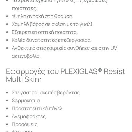
10 χρόνια εγγύηση
για όλες τις
έγχρωμες
ποιότητες.
Υψηλή αντοχή στη θραύση.
Χαμηλό βάρος σε σχέση με το γυαλί.
Εξαιρετική οπτική ποιότητα.
Καλές δυνατότητες επεξεργασίας.
Ανθεκτικό στις καιρικές συνθήκες και στην UV
ακτινοβολία.
Εφαρμογές του PLEXIGLAS® Resist
Multi Skin:
Στέγαστρα, σκεπές βεράντας
Θερμοκήπια
Προστατευτικά πάνελ
Ανεμοφράκτες
Προσόψεις