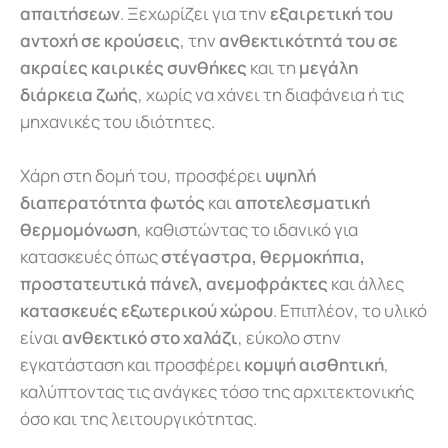
απαιτήσεων
. Ξεχωρίζει για την
εξαιρετική του
αντοχή σε κρούσεις
, την
ανθεκτικότητά του σε
ακραίες καιρικές συνθήκες
και τη
μεγάλη
διάρκεια ζωής
, χωρίς να χάνει τη διαφάνεια ή τις
μηχανικές του ιδιότητες.
Χάρη στη δομή του, προσφέρει
υψηλή
διαπερατότητα φωτός
και
αποτελεσματική
θερμομόνωση
, καθιστώντας το ιδανικό για
κατασκευές όπως
στέγαστρα, θερμοκήπια,
προστατευτικά πάνελ, ανεμοφράκτες
και άλλες
κατασκευές εξωτερικού χώρου
. Επιπλέον, το υλικό
είναι
ανθεκτικό στο χαλάζι
, εύκολο στην
εγκατάσταση και προσφέρει
κομψή αισθητική
,
καλύπτοντας τις ανάγκες τόσο της αρχιτεκτονικής
όσο και της λειτουργικότητας.