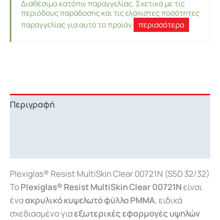
Διαθέσιμο κατόπιν παραγγελίας. Σχετικά με τις
περιόδους παράδοσης και τις ελάχιστες ποσότητες
παραγγελίας για αυτό το προϊόν
περισσότερα
Περιγραφή
Επιπλέον πληροφορίες
Downloads
Plexiglas® Resist MultiSkin Clear 00721N (S5D 32/32)
Το
Plexiglas® Resist MultiSkin Clear 00721N
είναι
ένα
ακρυλικό κυψελωτό φύλλο PMMA
, ειδικά
σχεδιασμένο για
εξωτερικές εφαρμογές υψηλών