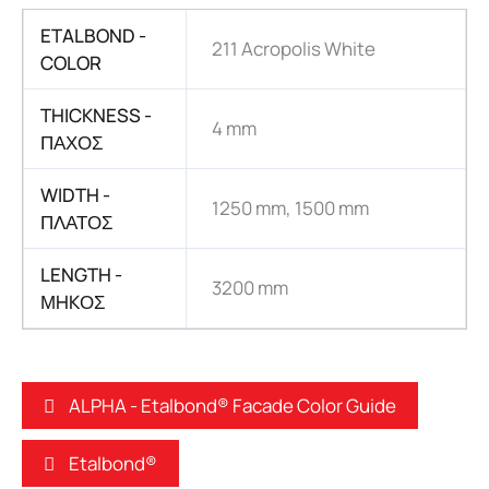
ETALBOND -
211 Acropolis White
COLOR
THICKNESS -
4 mm
ΠΑΧΟΣ
WIDTH -
1250 mm, 1500 mm
ΠΛΑΤΟΣ
LENGTH -
3200 mm
ΜHKΟΣ
ALPHA - Etalbond® Facade Color Guide
Etalbond®