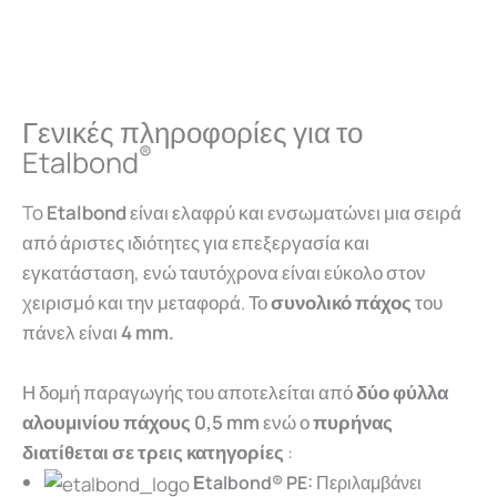
Γενικές πληροφορίες για το
®
Etalbond
To
Etalbond
είναι ελαφρύ και ενσωματώνει μια σειρά
από άριστες ιδιότητες για επεξεργασία και
εγκατάσταση, ενώ ταυτόχρονα είναι εύκολο στον
χειρισμό και την μεταφορά. Το
συνολικό πάχος
του
πάνελ είναι
4 mm.
Η δομή παραγωγής του αποτελείται από
δύο φύλλα
αλουμινίου πάχους 0,5 mm
ενώ ο
πυρήνας
διατίθεται σε τρεις κατηγορίες
:
Εtalbond® PE:
Περιλαμβάνει