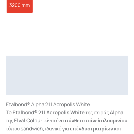
3200 mm
Περιγραφή
Επιπλέον πληροφορίες
Downloads
Etalbond® Alpha 211 Acropolis White
To
Etalbond® 211 Acropolis White
της σειράς
Alpha
της
Elval Colour,
είναι ένα
σύνθετο πάνελ αλουμινίου
τύπου sandwich
,
ιδανικό για
επένδυση κτιρίων
και