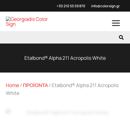
Μετάβαση
+30 210 55 59
870
info@colorsign.gr
στο
περιεχόμενο
Αναζ
Etalbond® Alpha 211 Acropolis White
Home
/
ΠΡΟΪΟΝΤΑ
/
Etalbond® Alpha 211 Acropolis
White
Zoo