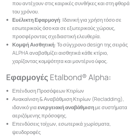
που αντέχουν στις καιρικές συνθήκες και στη φθορά
του χρόνου.
Ευέλικτη Εφαρμογή
: Ιδανική για χρήση τόσο σε
εσωτερικούς όσο και σε εξωτερικούς χώρους,
προσφέροντας σχεδιαστική ελευθερία.
Κομψή Αισθητική
: Το σύγχρονο design της σειράς
ALPHA αναβαθμίζει αισθητικά κάθε κτίριο,
χαρίζοντας κομψότητα και μοντέρνο ύφος.
Eφαρμογές
Etalbond® Alpha
:
Επένδυση Προσόψεων Κτιρίων
Ανακαίνιση & Αναβάθμιση Κτιρίων (Recladding),
ιδανικό για
ενεργειακή αναβάθμιση
με συστήματα
αεριζόμενης πρόσοψης.
Επενδύσεις τοίχων, εσωτερικά χωρίσματα,
ψευδοροφές