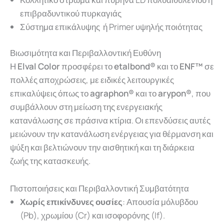
επιβραδυντικού πυρκαγιάς
Σύστημα επικάλυψης ή Primer υψηλής ποιότητας
Βιωσιμότητα και Περιβαλλοντική Ευθύνη
Η
Elval Color
προσφέρει το
etalbond®
και το
ENF™
σε
πολλές αποχρώσεις, με ειδικές λειτουργικές
επικαλύψεις όπως το
agraphon®
και το
arypon®
, που
συμβάλλουν στη μείωση της ενεργειακής
κατανάλωσης σε πράσινα κτίρια. Οι επενδύσεις αυτές
μειώνουν την κατανάλωση ενέργειας για θέρμανση και
ψύξη και βελτιώνουν την αισθητική και τη διάρκεια
ζωής της κατασκευής.
Πιστοποιήσεις και Περιβαλλοντική Συμβατότητα
Χωρίς επικίνδυνες ουσίες
: Απουσία μόλυβδου
(Pb), χρωμίου (Cr) και ισοφορόνης (If).