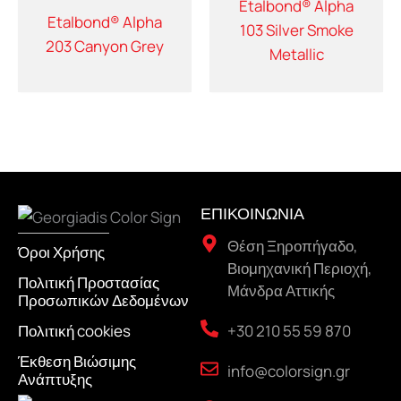
Etalbond® Alpha
Etalbond® Alpha
103 Silver Smoke
203 Canyon Grey
Metallic
ΕΠΙΚΟΙΝΩΝΙΑ
Θέση Ξηροπήγαδο,
Όροι Χρήσης
Βιομηχανική Περιοχή,
Πολιτική Προστασίας
Μάνδρα Αττικής
Προσωπικών Δεδομένων
+30 210 55 59 870
Πολιτική cookies
Έκθεση Βιώσιμης
info@colorsign.gr
Ανάπτυξης