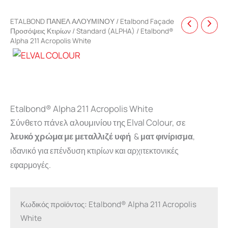
ETALBOND ΠΑΝΕΛ ΑΛΟΥΜΙΝΟΥ
/
Etalbond Façade
Προσόψεις Κτιρίων
/
Standard (ALPHA)
/ Etalbond®
Alpha 211 Acropolis White
Etalbond® Alpha 211 Acropolis White
Σύνθετo πάνελ αλουμινίου της Elval Colour, σε
λευκό χρώμα με μεταλλιζέ υφή
&
ματ φινίρισμα
,
ιδανικό για επένδυση κτιρίων και αρχιτεκτονικές
εφαρμογές.
Κωδικός προϊόντος:
Etalbond® Alpha 211 Acropolis
White