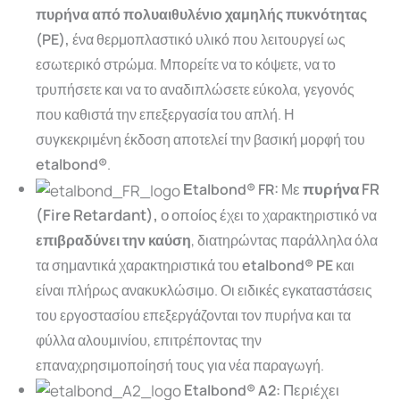
πυρήνα από πολυαιθυλένιο χαμηλής πυκνότητας
(PE),
ένα θερμοπλαστικό υλικό που λειτουργεί ως
εσωτερικό στρώμα. Μπορείτε να το κόψετε, να το
τρυπήσετε και να το αναδιπλώσετε εύκολα, γεγονός
που καθιστά την επεξεργασία του απλή. Η
συγκεκριμένη έκδοση αποτελεί την βασική μορφή του
etalbond®
.
ε
πυρήνα FR
Εtalbond® FR:
Μ
(Fire Retardant),
ο οποίος έ
χει το χαρακτηριστικό να
επιβραδύνει την καύση
, διατηρώντας παράλληλα όλα
τα σημαντικά χαρακτηριστικά του
etalbond® PE
και
είναι πλήρως ανακυκλώσιμο.
Οι
ειδικές
εγκαταστάσεις
του
εργοστασίου
επεξεργάζονται
τον
πυρήνα
και
τα
φύλλα
αλουμινίου,
επιτρέποντας
την
επαναχρησιμοποίησή
τους
για
νέα
παραγωγή.
E
Περιέχει
talbond® A2: