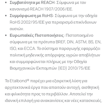
Συμβατότητα με REACH
: Σύμφωνα με τον
κανονισμό REACH 1907/2006/ΕΕ.
Συμμόρφωση με RoHS
: Σύμφωνα με την οδηγία
RoHS 2002/95/ΕΕ για περιορισμό επικίνδυνων
ουσιών.
Ευρωπαϊκές Πιστοποιήσεις
: Πιστοποιημένο
σύμφωνα με τα πρότυπα BREF, DIN, ASTM, BS, EN,
ISO, και ECCA. Το σύστημα παραγωγής εφαρμόζει
πολιτική μηδενικής απόρριψης υγρών αποβλήτων
και συμμορφώνεται πλήρως με την Οδηγία
Βιομηχανικών Εκπομπών (IED) 2010/75/ΕΕ
Το
Etalbond®
παρέχει
μια
εξαιρετική
λύση
για
αρχιτεκτονικά
έργα
που
απαιτούν
αντοχή,
αισθητική
και
φιλικότητα
προς
το
περιβάλλον.
Αποτελεί την
ιδανική επιλογή για ανακαινίσεις και νέες κατασκευές.