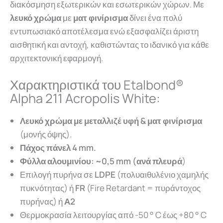
διακόσμηση εξωτερικών και εσωτερικών χώρων. Με
λευκό χρώμα
με
ματ φινίρισμα
δίνει ένα πολύ
εντυπωσιακό αποτέλεσμα ενώ εξασφαλίζει άριστη
αισθητική και αντοχή, καθιστώντας το ιδανικό για κάθε
αρχιτεκτονική εφαρμογή.
Χαρακτηριστικά του Etalbond®
Alpha 211 Acropolis White:
Λευκό χρώμα με μεταλλιζέ υφή & ματ φινίρισμα
(μονής όψης).
Πάχος πάνελ 4 mm.
Φύλλ
α α
λουμινίου
: ~0,5 mm (α
νά
π
λευρά
)
Επιλογή πυρήνα σε
LDPE
(π
ολυ
α
ιθυλένιο
χα
μηλής
π
υκνότητ
ας) ή
FR
(Fire Retardant = πυράντοχος
πυρήνας)
ή
Α2
Θερμοκρασία λειτουργίας από -50 ° C έως +80 ° C