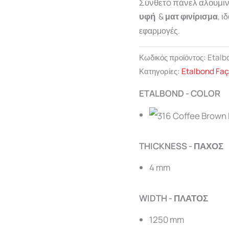
Σύνθετo πάνελ αλουμινί
υφή
&
ματ φινίρισμα
, ι
εφαρμογές.
Κωδικός προϊόντος:
Etalb
Κατηγορίες:
Etalbond Faç
ETALBOND - COLOR
THICKNESS - ΠΑΧΟΣ
4 mm
WIDTH - ΠΛΑΤΟΣ
1250 mm