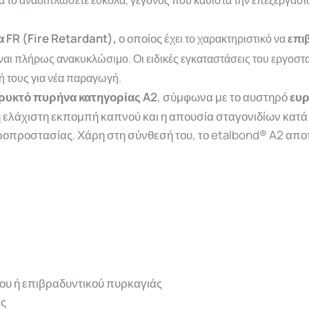
 FR (Fire Retardant),
ο οποίος έ
χει το χαρακτηριστικό να
επι
ίναι πλήρως ανακυκλώσιμο.
Οι
ειδικές
εγκαταστάσεις
του
εργοστ
σή
τους
για
νέα
παραγωγή.
ρυκτό πυρήνα κατηγορίας A2
, σύμφωνα με το αυστηρό
ευρ
 ελάχιστη εκπομπή καπνού και η απουσία σταγονιδίων κατά
ροπροστασίας. Χάρη στη σύνθεσή του, το etalbond® A2 αποτ
ου ή επιβραδυντικού πυρκαγιάς
ας