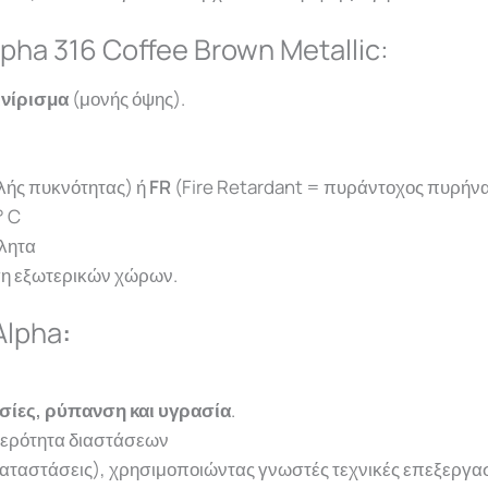
pha 316 Coffee Brown Metallic:
ινίρισμα
(μονής όψης).
λής
π
υκνότητ
ας) ή
FR
(Fire Retardant = πυράντοχος πυρήν
° C
βλητα
ση εξωτερικών χώρων.
Alpha
:
ασίες, ρύπανση και υγρασία
.
αθερότητα διαστάσεων
αταστάσεις), χρησιμοποιώντας γνωστές τεχνικές επεξεργα