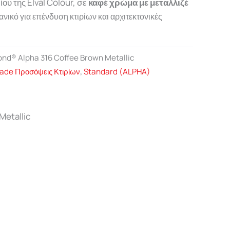
ου της Elval Colour, σε
καφέ χρώμα με μεταλλιζέ
δανικό για επένδυση κτιρίων και αρχιτεκτονικές
ond® Alpha 316 Coffee Brown Metallic
ade Προσόψεις Κτιρίων
,
Standard (ALPHA)