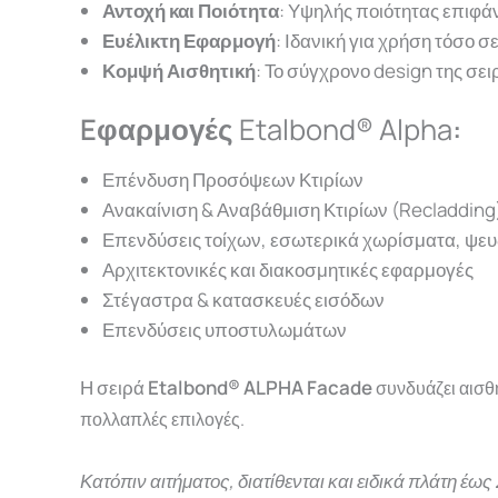
Αντοχή και Ποιότητα
: Υψηλής ποιότητας επιφάν
Ευέλικτη Εφαρμογή
: Ιδανική για χρήση τόσο 
Κομψή Αισθητική
: Το σύγχρονο design της σει
Eφαρμογές
Etalbond® Alpha
:
Επένδυση Προσόψεων Κτιρίων
Ανακαίνιση & Αναβάθμιση Κτιρίων (Recladding)
Επενδύσεις τοίχων, εσωτερικά χωρίσματα, ψε
Αρχιτεκτονικές και διακοσμητικές εφαρμογές
Στέγαστρα & κατασκευές εισόδων
Επενδύσεις υποστυλωμάτων
Η σειρά
Etalbond®
ALPHA Facade
συνδυάζει αισθη
πολλαπλές επιλογές.
Κατόπιν αιτήματος, διατίθενται και ειδικά πλάτη έως