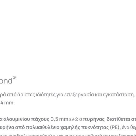
®
bond
ρά από άριστες ιδιότητες για επεξεργασία και εγκατάσταση, 
ι
4 mm.
α αλουμινίου πάχους 0,5 mm
ενώ ο
πυρήνας διατίθεται σε
υρήνα από πολυαιθυλένιο χαμηλής πυκνότητας (PE),
ένα θε
να το αναδιπλώσετε εύκολα, γεγονός που καθιστά την επεξεργασί