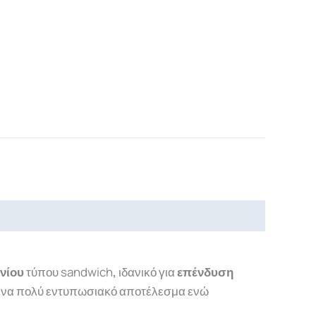
νίου
τύπου sandwich
,
ιδανικό για
επένδυση
 ένα πολύ εντυπωσιακό αποτέλεσμα ενώ