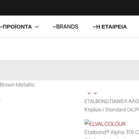
ΠΡΟΪΟΝΤΑ
BRANDS
Η ΕΤΑΙΡΕΙΑ
Brown Metallic
ETALBOND ΠΑΝΕΛ ΑΛ
Zoom
Κτιρίων
/
Standard (ALP
Etalbond® Alpha 316 C