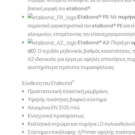
βασική μορφή του
etalbond®
.
ε
πυρήνα
Εtalbond® FR:
Μ
σημαντικά χαρακτηριστικά του
etalbond® PE
και ε
αλουμινίου,
επιτρέποντας
την
επαναχρησιμοποίη
E
Περιέχει
ο
talbond® A2:
d0)
.
Ο σχεδόν μηδενικός βαθμός καυστότητας, η
A2 ιδανικούς για έργα με υψηλές απαιτήσεις πυ
αυστηρότερα πρότυπα πυρασφάλειας
®
Σύνθεση του Etalbond
Προστατευτική πλαστική μεμβράνη
Υψηλής ποιότητας βαφικό σύστημα
Αλουμίνιο EN 3105 H44
Ενισχυτικό προσφύσεως
Κολλητικό στρώμα και πυρήνα LD πολυαιθυλενί
Σύστημα επικάλυψης ή Primer υψηλής ποιότητ