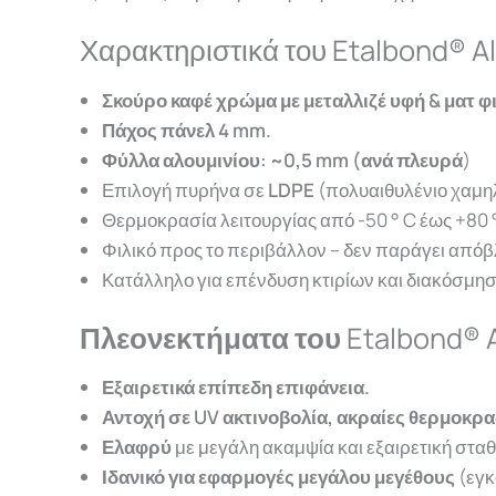
Χαρακτηριστικά του Etalbond® Al
Σκούρο καφέ χρώμα με μεταλλιζέ υφή & ματ φ
Πάχος πάνελ 4 mm.
Φύλλ
α α
λουμινίου
: ~0,5 mm (α
νά
π
λευρά
)
Επιλογή πυρήνα σε
LDPE
(π
ολυ
α
ιθυλένιο
χα
μη
Θερμοκρασία λειτουργίας από -50 ° C έως +80 
Φιλικό προς το περιβάλλον – δεν παράγει από
Κατάλληλο για επένδυση κτιρίων και διακόσμη
Πλεονεκτήματα του
Etalbond® 
Εξαιρετικά επίπεδη επιφάνεια.
Αντοχή σε UV ακτινοβολία, ακραίες θερμοκρ
Ελαφρύ
με μεγάλη ακαμψία και εξαιρετική στ
Ιδανικό για εφαρμογές μεγάλου μεγέθους
(εγκ