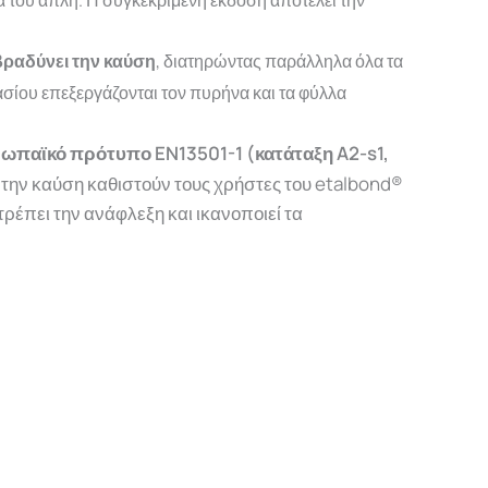
βραδύνει την καύση
, διατηρώντας παράλληλα όλα τα
ασίου
επεξεργάζονται
τον
πυρήνα
και
τα
φύλλα
ωπαϊκό πρότυπο EN13501-1 (κατάταξη A2-s1,
 την καύση καθιστούν τους χρήστες του etalbond®
ρέπει την ανάφλεξη και ικανοποιεί τα