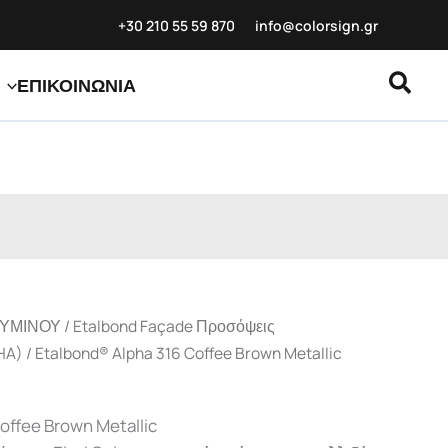
+30 210 55 59
870
info@colorsign.gr
Αναζ
ΕΠΙΚΟΙΝΩΝΙΑ
ΟΥΜΙΝΟΥ
/
Etalbond Façade Προσόψεις
HA)
/ Etalbond® Alpha 316 Coffee Brown Metallic
offee Brown Metallic