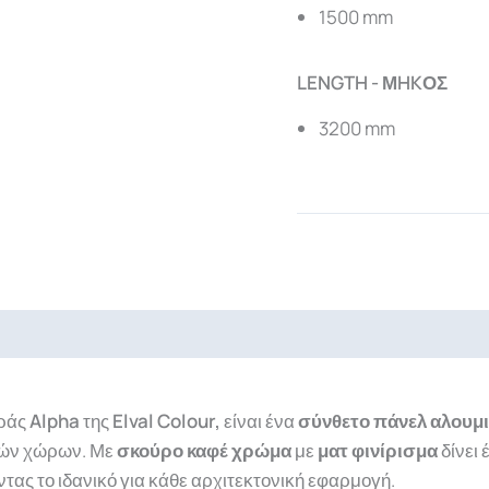
1500 mm
LENGTH - ΜHKΟΣ
3200 mm
ads
ιράς
Alpha
της
Elval Colour,
είναι ένα
σύνθετο πάνελ αλουμι
κών χώρων. Με
σκούρο καφέ χρώμα
με
ματ φινίρισμα
δίνει
ντας το ιδανικό για κάθε αρχιτεκτονική εφαρμογή.