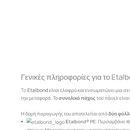
Γενικές πληροφορίες για το Etal
To
Etalbond
είναι ελαφρύ και ενσωματώνει μια σει
την μεταφορά. Το
συνολικό πάχος
του πάνελ είνα
Η δομή παραγωγής του αποτελείται από
δύο φύλλ
Εtalbond® PE:
Περιλαμβάνει
π
στρώμα. Μπορείτε να κόψετε, να το τρυπήσετε και 