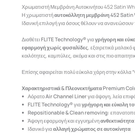
Χρωματιστή Μεμβράνη Αυτοκινήτου 452 Satin Wh
Η χρωματιστή
αυτοκόλλητη μεμβράνη 452 Satin
Ιδανική επιλογή για όσους θέλουν να ανανεώσουν 
Διαθέτει
FLITE Technology®
για
γρήγορη και εύκ
εφαρμογή χωρίς φυσαλίδες
,
εξαιρετικά
μαλακό
κοιλότητες, καμπύλες, ακόμα και στις πιο απαιτητ
Επίσης αφαιρείται πολύ εύκολα χάρη στην κόλλα
“
Χαρακτηριστικά & Πλεονεκτήματα Premium Colo
Αόρατο
Air Channel Liner
για άψογη, λεία επιφ
FLITE Technology®
για
γρήγορη και εύκολη τ
Repositionable & Clean removing:
επανατοπο
Άψογη εφαρμογή και εγγυημένη
ανθεκτικότητα
Ιδανικό για
αλλαγή χρώματος σε αυτοκίνητα