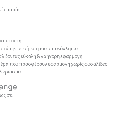
μία ματιά:
γκατάσταση
κατά την αφαίρεση του αυτοκόλλητου
λίζοντας εύκολη & γρήγορη εφαρμογή
ια αέρα που προσφέρουν εφαρμογή χωρίς φυσαλίδες
εθώριασμα
hange
ως σε: