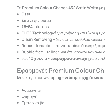
To
Premium Colour Change 452 Satin White
με 
Cast
Σατινέ
φινίρισμα
76-84 microns
FLITE Technology®
για γρήγορη και εύκολη ε
Clean Removing
– δεν αφήνει καθόλου κόλλες 
Repositionable
– επανατοποθετούμενη εξασφα
Bubble free
– το liner διαθέτει αόρατα κανάλ
έως
10 χρόνια – μ
ακροχρόνια αντοχή
χωρίς ξ
Εφαρμογές
Premium Colour C
Ιδανικό για
car wrapping – ντύσιμο οχημάτων
όπ
Αυτοκίνητα
Φορτηγά
Εμπορικά βαν