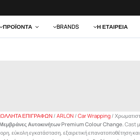
ΠΡΟΪΟΝΤΑ
BRANDS
Η ΕΤΑΙΡΕΙΑ
®
 Colour Change.
Cast μεμβράνες με
FLITE Technology
τ
αρή αφαίρεση. Διαθέσιμα σε μεγάλη ποικιλία χρωμάτων, μετ
ς στον κλάδο!
ΟΛΛΗΤΑ ΕΠΙΓΡΑΦΩΝ
/
ARLON
/
Car Wrapping
/
Χρωματιστ
Μεμβράνες Αυτοκινήτων Premium Colour Change.
Cast 
γορη, εύκολη εγκατάσταση, εξαιρετική επανατοποθέτηση και