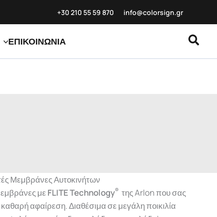
+30 210 55 59
870
info@colorsign.gr
Αναζ
ΕΠΙΚΟΙΝΩΝΙΑ
ης Arlon που σας επιτρέπει γρήγορη, εύκολη
αλλικά, σατινέ και γυαλιστερά τα οποία
ές Μεμβράνες Αυτοκινήτων
®
μεμβράνες με
FLITE Technology
της Arlon που σας
 καθαρή αφαίρεση. Διαθέσιμα σε μεγάλη ποικιλία