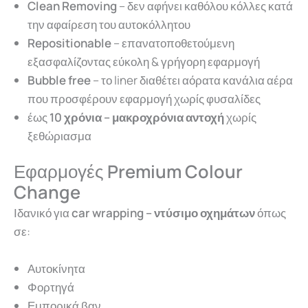
Clean Removing
– δεν αφήνει καθόλου κόλλες κατά
την αφαίρεση του αυτοκόλλητου
Repositionable
– επανατοποθετούμενη
εξασφαλίζοντας εύκολη & γρήγορη εφαρμογή
Bubble free
– το liner διαθέτει αόρατα κανάλια αέρα
που προσφέρουν εφαρμογή χωρίς φυσαλίδες
έως
10 χρόνια – μ
ακροχρόνια αντοχή
χωρίς
ξεθώριασμα
Εφαρμογές
Premium Colour
Change
Ιδανικό για
car wrapping – ντύσιμο οχημάτων
όπως
σε:
Αυτοκίνητα
Φορτηγά
Εμπορικά βαν