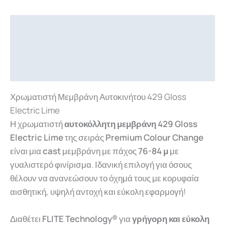
Περιγραφή
Επιπλέον πληροφορίες
Downloads
Χρωματιστή Μεμβράνη Αυτοκινήτου 429 Gloss
Electric Lime
Η χρωματιστή
αυτοκόλλητη μεμβράνη 429 Gloss
Electric Lime
της σειράς
Premium Colour Change
είναι μια
cast
μεμβράνη με πάχος
76-84 μ
με
γυαλιστερό φινίρισμα. Ιδανική επιλογή για όσους
θέλουν να ανανεώσουν το όχημά τους με κορυφαία
αισθητική, υψηλή αντοχή και εύκολη εφαρμογή!
Διαθέτει
FLITE Technology®
για
γρήγορη και εύκολη