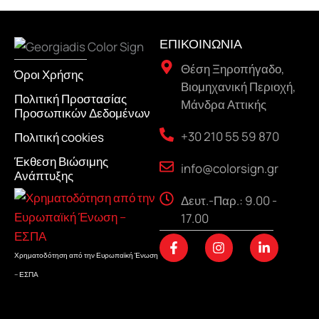
ΕΠΙΚΟΙΝΩΝΙΑ
Θέση Ξηροπήγαδο,
Όροι Χρήσης
Βιομηχανική Περιοχή,
Πολιτική Προστασίας
Μάνδρα Αττικής
Προσωπικών Δεδομένων
+30 210 55 59 870
Πολιτική cookies
Έκθεση Βιώσιμης
info@colorsign.gr
Ανάπτυξης
Δευτ.-Παρ.: 9.00 -
17.00
F
I
L
a
n
i
Χρηματοδότηση από την Ευρωπαϊκή Ένωση
c
s
n
– ΕΣΠΑ
e
t
k
b
a
e
o
g
d
o
r
i