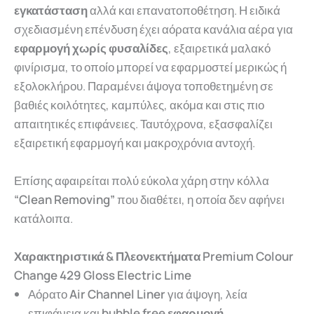
εγκατάσταση
αλλά και επανατοποθέτηση.
Η ειδικά
σχεδιασμένη επένδυση
έχει
αόρατα κανάλια
αέρα
για
εφαρμογή χωρίς φυσαλίδες
,
εξαιρετικά
μαλακό
φινίρισμα,
το
οποίο
μπορεί να εφαρμοστεί μερικώς
ή
εξ
ολοκλήρου. Παραμένει άψογα τοποθετημένη σε
βαθιές κοιλότητες, καμπύλες, ακόμα και στις πιο
απαιτητικές επιφάνειες. Ταυτόχρονα, εξασφαλίζει
εξαιρετική εφαρμογή και μακροχρόνια αντοχή.
Επίσης αφαιρείται πολύ εύκολα χάρη στην κόλλα
“Clean Removing”
που διαθέτει, η οποία δεν αφήνει
κατάλοιπα.
Χαρακτηριστικά & Πλεονεκτήματα Premium Colour
Change 429 Gloss Electric Lime
Αόρατο
Air Channel Liner
για άψογη, λεία
επιφάνεια και
bubble free εφαρμογή
.