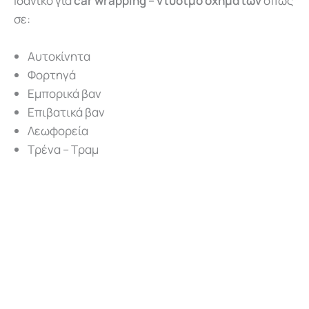
Ιδανικό για
car wrapping – ντύσιμο οχημάτων
όπως
σε:
Αυτοκίνητα
Φορτηγά
Εμπορικά βαν
Επιβατικά βαν
Λεωφορεία
Τρένα – Τραμ