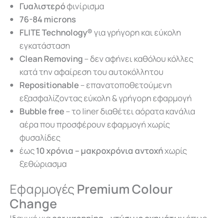
Γυαλιστερό
φινίρισμα
76-84 microns
FLITE Technology®
για γρήγορη και εύκολη
εγκατάσταση
Clean Removing
– δεν αφήνει καθόλου κόλλες
κατά την αφαίρεση του αυτοκόλλητου
Repositionable
– επανατοποθετούμενη
εξασφαλίζοντας εύκολη & γρήγορη εφαρμογή
Bubble free
– το liner διαθέτει αόρατα κανάλια
αέρα που προσφέρουν εφαρμογή χωρίς
φυσαλίδες
έως
10 χρόνια – μ
ακροχρόνια αντοχή
χωρίς
ξεθώριασμα
Εφαρμογές
Premium Colour
Change