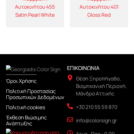
Αυτοκινήτου 455
Αυτοκινήτου 401
Satin Pearl White
Gloss Red
ΕΠΙΚΟΙΝΩΝΙΑ
Θέση Ξηροπήγαδο,
Όροι Χρήσης
Βιομηχανική Περιοχή,
Πολιτική Προστασίας
Μάνδρα Αττικής
Προσωπικών Δεδομένων
+30 210 55 59 870
Πολιτική cookies
Έκθεση Βιώσιμης
info@colorsign.gr
Ανάπτυξης
Δευτ.-Παρ.: 9.00 -