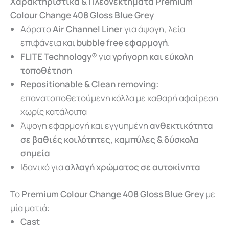
Χαρακτηριστικά & Πλεονεκτήματα Premium
Colour Change 408 Gloss Blue Grey
Αόρατο
Air Channel Liner
για άψογη, λεία
επιφάνεια και
bubble free εφαρμογή
.
FLITE Technology®
για
γρήγορη και εύκολη
τοποθέτηση
Repositionable & Clean removing:
επανατοποθετούμενη κόλλα με καθαρή αφαίρεση
χωρίς κατάλοιπα
Άψογη εφαρμογή και εγγυημένη
ανθεκτικότητα
σε βαθιές κοιλότητες, καμπύλες & δύσκολα
σημεία
Ιδανικό για
αλλαγή χρώματος σε αυτοκίνητα
To
Premium Colour Change 408 Gloss Blue Grey
με
μία ματιά:
Cast