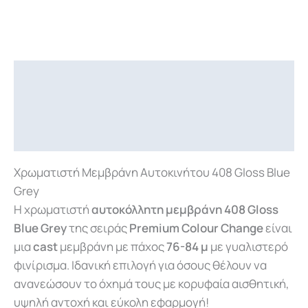
Περιγραφή
Επιπλέον πληροφορίες
Downloads
Χρωματιστή Μεμβράνη Αυτοκινήτου 408 Gloss Blue
Grey
Η χρωματιστή
αυτοκόλλητη μεμβράνη 408 Gloss
Blue Grey
της σειράς
Premium Colour Change
είναι
μια
cast
μεμβράνη με πάχος
76-84 μ
με γυαλιστερό
φινίρισμα. Ιδανική επιλογή για όσους θέλουν να
ανανεώσουν το όχημά τους με κορυφαία αισθητική,
υψηλή αντοχή και εύκολη εφαρμογή!