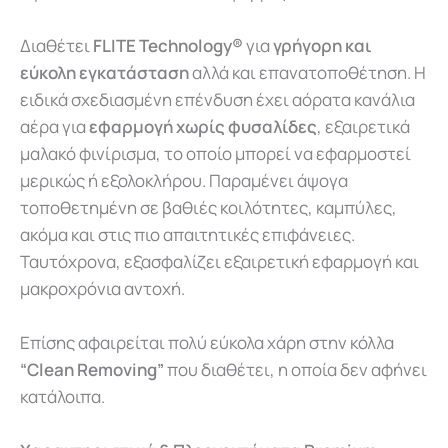
Διαθέτει
FLITE Technology®
για
γρήγορη και
εύκολη εγκατάσταση
αλλά και επανατοποθέτηση.
Η
ειδικά σχεδιασμένη επένδυση
έχει
αόρατα κανάλια
αέρα
για
εφαρμογή χωρίς φυσαλίδες
,
εξαιρετικά
μαλακό
φινίρισμα,
το
οποίο
μπορεί να εφαρμοστεί
μερικώς
ή
εξ
ολοκλήρου. Παραμένει άψογα
τοποθετημένη σε βαθιές κοιλότητες, καμπύλες,
ακόμα και στις πιο απαιτητικές επιφάνειες.
Ταυτόχρονα, εξασφαλίζει εξαιρετική εφαρμογή και
μακροχρόνια αντοχή.
Επίσης αφαιρείται πολύ εύκολα χάρη στην κόλλα
“Clean Removing”
που διαθέτει, η οποία δεν αφήνει
κατάλοιπα.