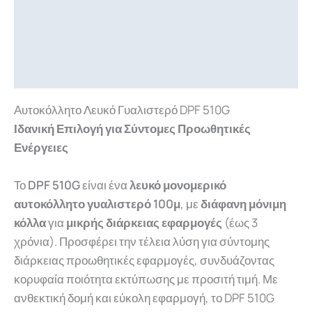
Περιγραφή
Επιπλέον πληροφορίες
Downloads
Αυτοκόλλητο Λευκό Γυαλιστερό DPF 510G
Ιδανική Επιλογή για Σύντομες Προωθητικές
Ενέργειες
Το
DPF 510G
είναι ένα
λευκό μονομερικό
αυτοκόλλητο γυαλιστερό 100μ
, με
διάφανη μόνιμη
κόλλα
για
μικρής διάρκειας εφαρμογές
(έως 3
χρόνια). Προσφέρει την τέλεια λύση για σύντομης
διάρκειας προωθητικές εφαρμογές, συνδυάζοντας
κορυφαία ποιότητα εκτύπωσης με προσιτή τιμή. Με
ανθεκτική δομή και εύκολη εφαρμογή, το DPF 510G