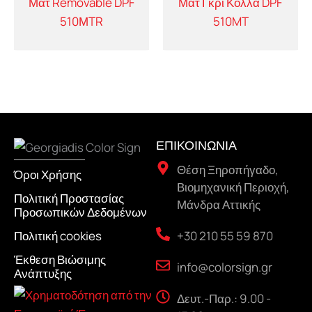
Ματ Removable DPF
Ματ Γκρι Κόλλα DPF
510ΜTR
510MT
ΕΠΙΚΟΙΝΩΝΙΑ
Θέση Ξηροπήγαδο,
Όροι Χρήσης
Βιομηχανική Περιοχή,
Πολιτική Προστασίας
Μάνδρα Αττικής
Προσωπικών Δεδομένων
+30 210 55 59 870
Πολιτική cookies
Έκθεση Βιώσιμης
info@colorsign.gr
Ανάπτυξης
Δευτ.-Παρ.: 9.00 -