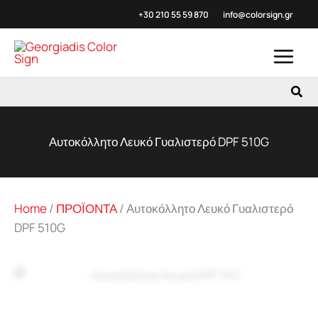
Μετάβαση
+30 210 55 59
870
info@colorsign.gr
στο
περιεχόμενο
Αναζ
Αυτοκόλλητο Λευκό Γυαλιστερό DPF 510G
Home
/
ΠΡΟΪΟΝΤΑ
/
Αυτοκόλλητο Λευκό Γυαλιστερό
DPF 510G
Zoo