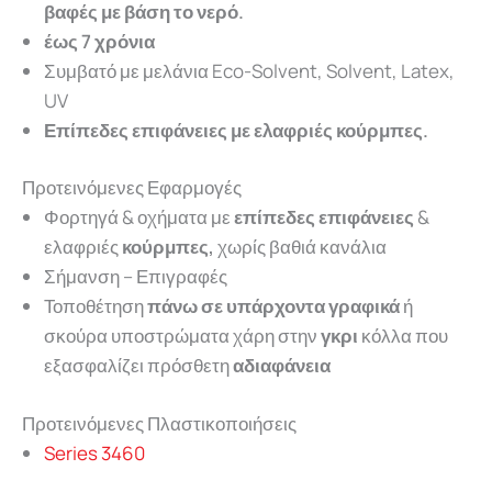
βαφές με βάση το νερό.
έως 7 χρόνια
Συμβατό με μελάνια Eco-Solvent, Solvent, Latex,
UV
Επίπεδες επιφάνειες με ελαφριές κούρμπες.
Προτεινόμενες Εφαρμογές
Φορτηγά & οχήματα με
επίπεδες επιφάνειες
&
ελαφριές
κούρμπες,
χωρίς βαθιά κανάλια
Σήμανση – Επιγραφές
Τοποθέτηση
πάνω σε υπάρχοντα γραφικά
ή
σκούρα υποστρώματα χάρη στην
γκρι
κόλλα που
εξασφαλίζει πρόσθετη
αδιαφάνεια
Προτεινόμενες Πλαστικοποιήσεις
Series 3460