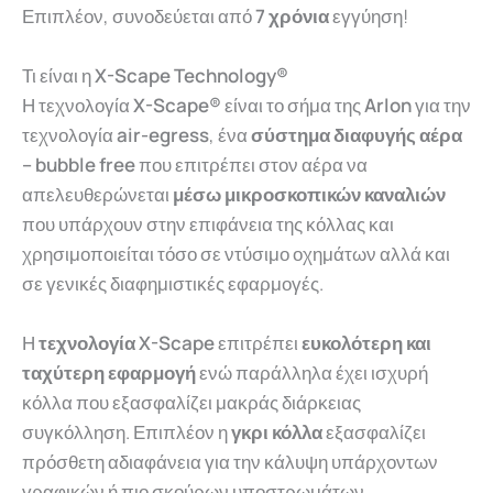
Επιπλέον, συνοδεύεται από
7 χρόνια
εγγύηση!
Τι είναι η
X-Scape Technology®
Η τεχνολογία
X-Scape®
είναι το σήμα της
Arlon
για την
τεχνολογία
air-egress
, ένα
σύστημα διαφυγής αέρα
– bubble free
που επιτρέπει στον αέρα να
απελευθερώνεται
μέσω μικροσκοπικών καναλιών
που υπάρχουν στην επιφάνεια της κόλλας και
χρησιμοποιείται τόσο σε ντύσιμο οχημάτων αλλά και
σε γενικές διαφημιστικές εφαρμογές.
Η
τεχνολογία X-Scape
επιτρέπει
ευκολότερη και
ταχύτερη εφαρμογή
ενώ παράλληλα έχει ισχυρή
κόλλα που εξασφαλίζει μακράς διάρκειας
συγκόλληση. Επιπλέον η
γκρι
κόλλα
εξασφαλίζει
πρόσθετη αδιαφάνεια για την κάλυψη υπάρχοντων
γραφικών ή πιο σκούρων υποστρωμάτων.