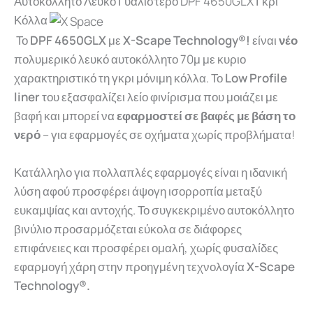
Αυτοκόλλητο Λευκό Γυαλιστερό DPF 4650GLX Γκρι
Κόλλα
Το
DPF 4650GLX
με
X-Scape Technology®!
είναι
νέο
πολυμερικό λευκό αυτοκόλλητο 70μ με κυριο
χαρακτηριστικό τη γκρι μόνιμη κόλλα. Το
Low Profile
liner
του εξασφαλίζει λείο φινίρισμα που μοιάζει με
βαφή και μπορεί να
εφαρμοστεί σε βαφές με βάση το
νερό
– για εφαρμογές σε οχήματα χωρίς προβλήματα!
Κατάλληλο για πολλαπλές εφαρμογές είναι η ιδανική
λύση αφού προσφέρει άψογη ισορροπία μεταξύ
ευκαμψίας και αντοχής. Το συγκεκριμένο αυτοκόλλητο
βινύλιο προσαρμόζεται εύκολα σε διάφορες
επιφάνειες και προσφέρει ομαλή, χωρίς φυσαλίδες
εφαρμογή χάρη στην προηγμένη τεχνολογία
X-Scape
Technology®.