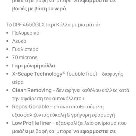
μοιάζει με βαφή και μπορεί να
εφαρμοστεί σε
βαφές με βάση το νερό.
To DPF 4650GLX Γκρι Κόλλα με μια ματιά:
Πολυμερικό
Λευκό
Γυαλιστερό
70 microns
Γκρι μόνιμη κόλλα
X-Scape Technology®
(bubble free) – διαφυγής
αέρα
Clean Removing
– δεν αφήνει καθόλου κόλλες κατά
την αφαίρεση του αυτοκόλλητου
Repositionable
– επανατοποθετούμενη
εξασφαλίζοντας εύκολη & γρήγορη εφαρμογή
Low Profile liner
– εξασφαλίζει λείο φινίρισμα που
μοιάζει με βαφή και μπορεί να
εφαρμοστεί σε