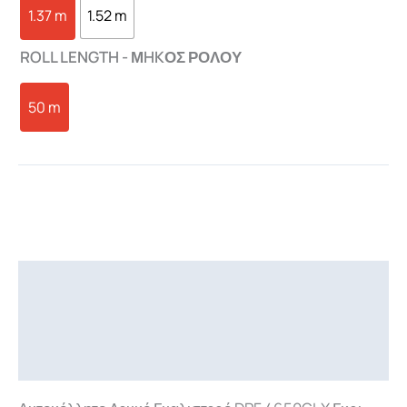
1.37 m
1.52 m
ROLL LENGTH - ΜHKΟΣ ΡΟΛΟΥ
50 m
Περιγραφή
Επιπλέον πληροφορίες
Downloads