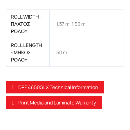
ROLL WIDTH -
ΠΛΑΤΟΣ
1.37 m, 1.52 m
ΡΟΛΟΥ
ROLL LENGTH
- ΜHKΟΣ
50 m
ΡΟΛΟΥ
DPF 4650GLX Technical Information
Print Media and Laminate Warranty