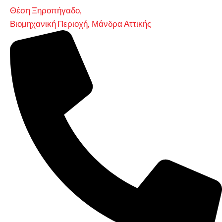
Θέση Ξηροπήγαδο,
Βιομηχανική Περιοχή, Μάνδρα Αττικής