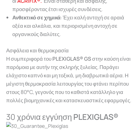
οι
ACRIFIX®.
Είναι σταθερή και ασφαλής,
προσφέροντας έτσι ισχυρές συνδέσεις.
Ανθεκτικό σε χημικά
: Έχει καλή αντοχή σε αραιά
οξέα και αλκάλια, και περιορισμένη αντοχή σε
οργανικούς διαλύτες.
Ασφάλεια και θερμοκρασία
Η συμπεριφορά του
PLEXIGLAS® GS
στην καύση είναι
παρόμοια με αυτήν της σκληρής ξυλείας. Παράγει
ελάχιστο καπνό και μη τοξικά, μη διαβρωτικά αέρια. Η
μέγιστη θερμοκρασία λειτουργίας του φτάνει περίπου
στους 80°C, γεγονός που το καθιστά κατάλληλο για
πολλές βιομηχανικές και κατασκευαστικές εφαρμογές.
30 χρόνια εγγύηση
PLEXIGLAS®