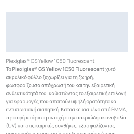
Περιγραφή
Επιπλέον πληροφορίες
Downloads
Plexiglas® GS Yellow 1C50 Fluorescent
Το
Plexiglas® GS Yellow 1C50 Fluorescent
χυτό
ακρυλικό φύλλο ξεχωρίζει για τη ζωηρή,
φωσφορίζουσα απόχρωσή του και την εξαιρετική
ανθεκτικότητά του, καθιστώντας το εξαιρετική επιλογή
για εφαρμογές που απαιτούν υψηλή ορατότητα και
εντυπωσιακή αισθητική. Κατασκευασμένο από PMMA
,
προσφέρει άριστη αντοχή στην υπεριώδη ακτινοβολία
(UV) και στις καιρικές συνθήκες, εξασφαλίζοντας
μακροχρόνια προστασία σε εξωτερικούς χώρους