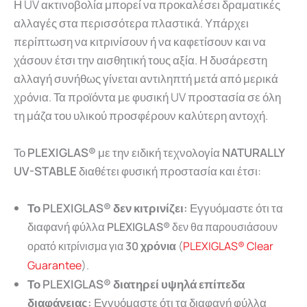
Η UV ακτινοβολία μπορεί να προκαλέσει δραματικές
αλλαγές στα περισσότερα πλαστικά. Υπάρχει
περίπτωση να κιτρινίσουν ή να καφετίσουν και να
χάσουν έτσι την αισθητική τους αξία. Η δυσάρεστη
αλλαγή συνήθως γίνεται αντιληπτή μετά από μερικά
χρόνια. Τα προϊόντα με φυσική UV προστασία σε όλη
τη μάζα του υλικού προσφέρουν καλύτερη αντοχή.
Το
PLEXIGLAS®
με την ειδική τεχνολογία
NATURALLY
UV-STABLE
διαθέτει φυσική προστασία και έτσι:
Το PLEXIGLAS® δεν κιτρινίζει:
Εγγυόμαστε ότι τα
διαφανή φύλλα
PLEXIGLAS®
δεν θα παρουσιάσουν
ορατό κιτρίνισμα για
30 χρόνια
(
PLEXIGLAS® Clear
Guarantee
).
Το PLEXIGLAS® διατηρεί υψηλά επίπεδα
διαφάνειας:
Εγγυόμαστε ότι τα διαφανή φύλλα