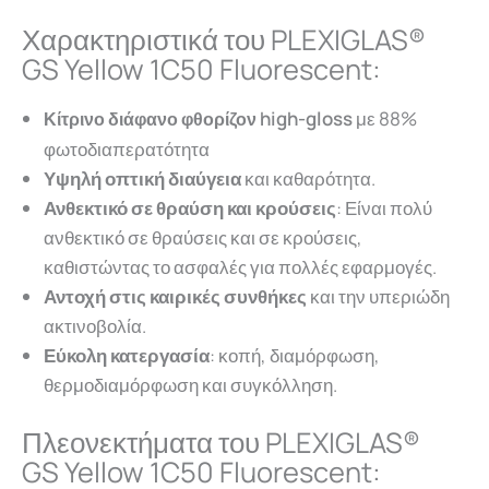
Χαρακτηριστικά του PLEXIGLAS®
GS Yellow 1C50 Fluorescent:
high-gloss
με 88%
Κίτρινο διάφανο φθορίζον
φωτοδιαπερατότητα
Υψηλή οπτική
διαύγεια
και καθαρότητα.
Ανθεκτικό σε θραύση και κρούσεις
: Είναι πολύ
ανθεκτικό σε θραύσεις και σε κρούσεις,
καθιστώντας το ασφαλές για πολλές εφαρμογές.
Αντοχή στις καιρικές συνθήκες
και την υπεριώδη
ακτινοβολία.
Εύκολη κατεργασία
: κοπή, διαμόρφωση,
θερμοδιαμόρφωση και συγκόλληση.
Πλεονεκτήματα του PLEXIGLAS®
GS Yellow 1C50 Fluorescent: