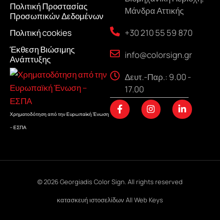
Πολιτική Προστασίας
Μάνδρα Αττικής
Προσωπικών Δεδομένων
+30 210 55 59 870
Πολιτική cookies
Έκθεση Βιώσιμης
info@colorsign.gr
Ανάπτυξης
Δευτ.-Παρ.: 9.00 -
17.00
F
I
L
a
n
i
Χρηματοδότηση από την Ευρωπαϊκή Ένωση
c
s
n
– ΕΣΠΑ
e
t
k
b
a
e
o
g
d
o
r
i
k
a
n
-
m
-
f
i
© 2026 Georgiadis Color Sign. All rights reserved
n
κατασκευή ιστοσελίδων
All Web Keys