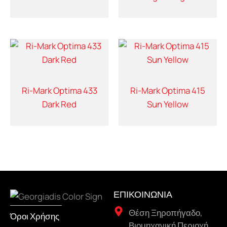
Ri-Mark Optima 433
Ri-Mark Optima 415
Dark Red
Sun Yellow
ΕΠΙΚΟΙΝΩΝΙΑ
Θέση Ξηροπήγαδο,
Όροι Χρήσης
Βιομηχανική Περιοχή,