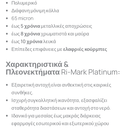
Πολυμερικό
Διάφανη μόνιμη κόλλα
65 micron
έως
5 χρόνια
μεταλλικές αποχρώσεις
έως
8 χρόνια
χρωματιστά και μαύρα
έως
10 χρόνια
λευκά
Επίπεδες επιφάνειες με
ελαφριές κούρμπες
Χαρακτηριστικά &
Πλεονεκτήματα
Ri-Mark Platinum
:
Εξαιρετική αντοχή είναι ανθεκτική στις καιρικές
συνθήκες.
Ισχυρή συγκολλητική ικανότητα, εξασφαλίζει
σταθερότητα διαστάσεων και αντοχή στο νερό.
Ιδανικό για μεσαίας έως μακράς διάρκειας
εφαρμογές εσωτερικού και εξωτερικού χώρου