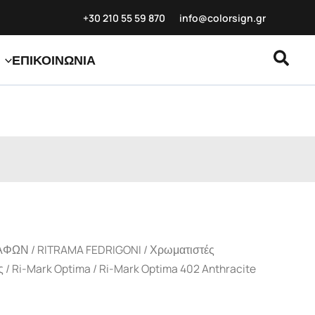
+30 210 55 59
870
info@colorsign.gr
Αναζ
ΕΠΙΚΟΙΝΩΝΙΑ
ΑΦΩΝ
/
RITRAMA FEDRIGONI
/
Χρωματιστές
ς
/
Ri-Mark Optima
/ Ri-Mark Optima 402 Anthracite