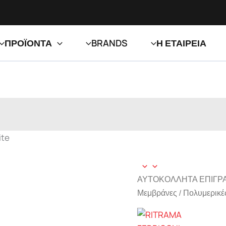
ΠΡΟΪΟΝΤΑ
BRANDS
Η ΕΤΑΙΡΕΙΑ
Ri-Mark Optima 402 Anthracite
ite
ΑΥΤΟΚΟΛΛΗΤΑ ΕΠΙΓΡ
Μεμβράνες
/
Πολυμερικέ