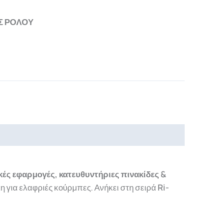
Σ ΡΟΛΟΥ
κές εφαρμογές, κατευθυντήριες πινακίδες &
η για ελαφριές κούρμπες.
Ανήκει στη σειρά
Ri-