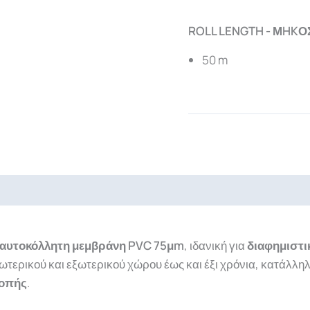
ROLL LENGTH - ΜHKΟ
50 m
ads
ή αυτοκόλλητη μεμβράνη PVC 75μm
, ιδανική
για
διαφημιστι
σωτερικού και εξωτερικού χώρου έως
και
έξι
χρόνια, κατάλληλ
κοπής
.