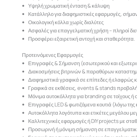
Υψηλή χρωματική ένταση & κάλυψη
Κατάλληλο για διαφημιστικές εφαρμογές, σήμαν
Οικολογική κόλλα χωρίς διαλύτες
Ασφαλές για επαγγελματική χρήση – πληροί δι
Προσφέρει εξαιρετική αντοχή και σταθερότητα.
Προτεινόμενες Εφαρμογές
Επιγραφές & Σήμανση (εσωτερικού και εξωτερ
Διακοσμήσεις βιτρινών & παραθύρων καταστη
Διαφημιστικά γραφικά σε επίπεδες ή ελαφρώς 
Γραφικά σε εκθέσεις, events & stands προβολ
Μόνιμα αυτοκόλλητα για branding σε τοίχους ή
Επιγραφές LED & φωτιζόμενα κουτιά (λόγω της
Αυτοκόλλητα λογότυπα και ετικέτες μεγάλου με
Καλλιτεχνικές εφαρμογές ή DIY projects με στα
Προσωρινή ή μόνιμη σήμανση σε επαγγελματι