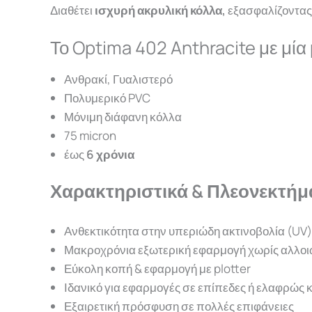
Διαθέτει
ισχυρή ακρυλική κόλλα
,
εξασφαλίζοντας
Το Optima 402 Anthracite με μία 
Ανθρακί, Γυαλιστερό
Πολυμερικό PVC
Μόνιμη διάφανη κόλλα
75 micron
έως
6 χρόνια
Χαρακτηριστικά & Πλεονεκτήμα
Ανθεκτικότητα στην υπεριώδη ακτινοβολία (UV)
Μακροχρόνια εξωτερική εφαρμογή χωρίς αλλοι
Εύκολη κοπή & εφαρμογή με plotter
Ιδανικό για εφαρμογές σε επίπεδες ή ελαφρώς 
Εξαιρετική πρόσφυση σε πολλές επιφάνειες