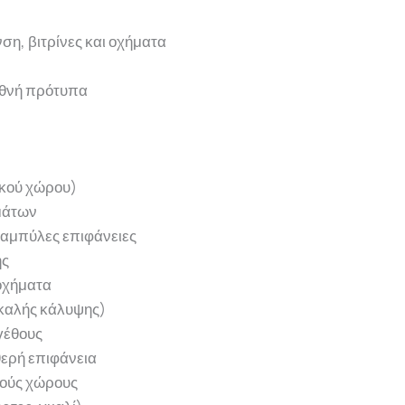
ση, βιτρίνες και οχήματα
εθνή πρότυπα
ικού χώρου)
μάτων
καμπύλες επιφάνειες
ής
 οχήματα
 καλής κάλυψης)
γέθους
θερή επιφάνεια
κούς χώρους