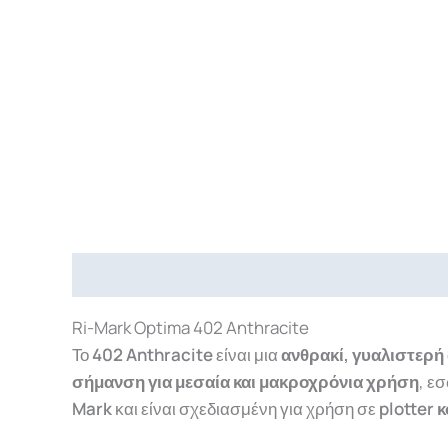
Περιγραφή
Επιπλέον πληροφορίες
Downlo
Ri-Mark Optima 402 Anthracite
Το
402 Anthracite
είναι μια
ανθρακί, γυαλιστερ
σήμανση για μεσαία και μακροχρόνια χρήση
, ε
Mark
και είναι σχεδιασμένη για χρήση σε
plotter 