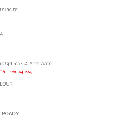
thracite
λα
rk Optima 402 Anthracite
ima
,
Πολυμερικές
OLOUR
Σ ΡΟΛΟΥ