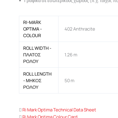
Γραφικά σε εσωτερικούς χώρους (π.χ. τοίχοι, πό
RI-MARK
OPTIMA -
402 Anthracite
COLOUR
ROLL WIDTH -
ΠΛΑΤΟΣ
1.26 m
ΡΟΛΟΥ
ROLL LENGTH
- ΜHKΟΣ
50 m
ΡΟΛΟΥ
Ri Mark Optima Technical Data Sheet
Ri Mark Optima Colour Card