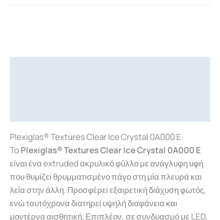
Περιγραφή
Επιπλέον πληροφορίες
Downloads
Plexiglas® Textures Clear Ice Crystal 0A000 E
To
Plexiglas®
Textures Clear Ice Crystal 0A000 E
είναι ένα extruded ακρυλικό φύλλο με ανάγλυφη υφή
που θυμίζει θρυμματισμένο πάγο στη μία πλευρά και
λεία στην άλλη. Προσφέρει εξαιρετική διάχυση φωτός,
ενώ ταυτόχρονα διατηρεί υψηλή διαφάνεια και
μοντέρνα αισθητική. Επιπλέον, σε συνδυασμό με LED,