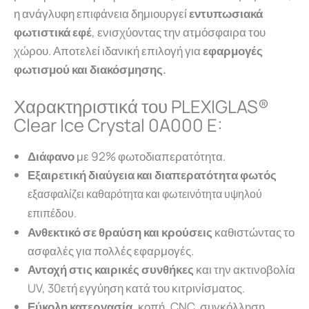
η ανάγλυφη επιφάνεια δημιουργεί
εντυπωσιακά
φωτιστικά εφέ
, ενισχύοντας την ατμόσφαιρα του
χώρου. Αποτελεί ιδανική επιλογή για
εφαρμογές
φωτισμού και διακόσμησης.
Χαρακτηριστικά του PLEXIGLAS®
Clear Ice Crystal 0A000 E:
Διάφανο
με 92% φωτοδιαπερατότητα.
Εξαιρετική διαύγεια και διαπερατότητα φωτός
εξασφαλίζει καθαρότητα και φωτεινότητα υψηλού
επιπέδου.
Ανθεκτικό σε θραύση και κρούσεις
καθιστώντας το
ασφαλές για πολλές εφαρμογές.
Αντοχή στις καιρικές συνθήκες
και την ακτινοβολία
UV, 30ετή εγγύηση κατά του κιτρινίσματος.
Εύκολη κατεργασία,
κοπή, CNC, συγκόλληση,