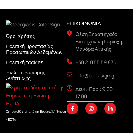
ΕΠΙΚΟΙΝΩΝΙΑ
Θέση Ξηροπήγαδο,
Όροι Χρήσης
Βιομηχανική Περιοχή,
Πολιτική Προστασίας
Μάνδρα Αττικής
Προσωπικών Δεδομένων
+30 210 55 59 870
Πολιτική cookies
Έκθεση Βιώσιμης
info@colorsign.gr
Ανάπτυξης
Δευτ.-Παρ.: 9.00 -
17.00
F
I
L
a
n
i
Χρηματοδότηση από την Ευρωπαϊκή Ένωση
c
s
n
– ΕΣΠΑ
e
t
k
b
a
e
o
g
d