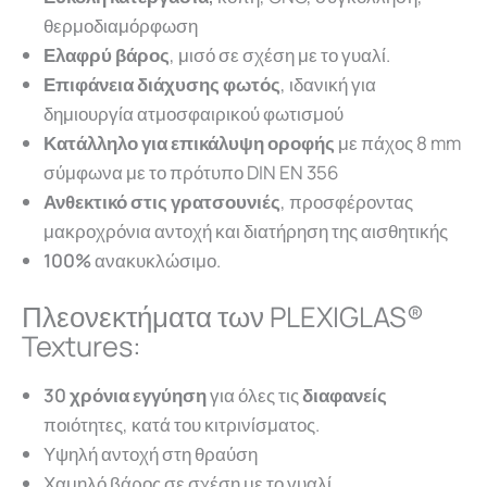
θερμοδιαμόρφωση
Ελαφρύ βάρος
, μισό σε σχέση με το γυαλί.
Επιφάνεια διάχυσης φωτός
, ιδανική για
δημιουργία ατμοσφαιρικού φωτισμού
Κατάλληλο για επικάλυψη οροφής
με πάχος 8 mm
σύμφωνα με το πρότυπο DIN EN 356
Ανθεκτικό στις γρατσουνιές
, προσφέροντας
μακροχρόνια αντοχή και διατήρηση της αισθητικής
100%
ανακυκλώσιμο.
Πλεονεκτήματα των PLEXIGLAS®
Textures:
30 χρόνια εγγύηση
για όλες τις
διαφανείς
ποιότητες, κατά του κιτρινίσματος.
Υψηλή αντοχή στη θραύση
Χαμηλό βάρος σε σχέση με το γυαλί