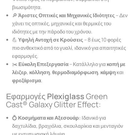
βιωσιμότητα.
🔎
Άριστες Οπτικές και Μηχανικές Ιδιότητες
– Δεν
χάνει τις οπτικές, μηχανικές και θερμικές του
ιδιότητες με την πάροδο του χρόνου.
💪
Υψηλή Αντοχή σε Κρούσεις
– 8 έως 10 φορές
πιο ανθεκτικό από το γυαλί, ιδανικό για απαιτητικές
εφαρμογές.
✂️
Εύκολη Επεξεργασία
– Κατάλληλο για
κοπή με
λέιζερ
,
κόλληση
,
θερμοδιαμόρφωση
,
κάμψη
και
φρεζάρισμα
.
Εφαρμογές
Plexiglass
Green
Cast® Galaxy Glitter Effect:
💍
Κοσμήματα και Αξεσουάρ:
Ιδανικό για
δαχτυλίδια, βραχιόλια, σκουλαρίκια και μενταγιόν
με εντυπωσιακή λάμψη.