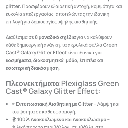
glitter.
Προσφέρουν εξαιρετική αντοχή, κομψότητα και
ευκολία επεξεργασίας, αποτελώντας την ιδανική
επιλογή για δημιουργίες υψηλής αισθητικής.
Διαθέσιμα σε
8 μοναδικά σχέδια
για να καλύψουν
κάθε δημιουργική ανάγκη, τα ακρυλικά φύλλα
Green
Cast® Galaxy Glitter Effect
είναι ιδανικά για
κοσμήματα
,
διακοσμητικά
,
μόδα
,
έπιπλα
και
εσωτερική διακόσμηση
.
Πλεονεκτήματα Plexiglass Green
Cast® Galaxy Glitter Effect:
⭐
Εντυπωσιακή Αισθητική με Glitter
– Λάμψη και
κομψότητα σε κάθε εφαρμογή.
🌍
100% Ανακυκλωμένο και Ανακυκλώσιμο
–
Φιλικό προς το περιβάλλον, συμβάλλει στη