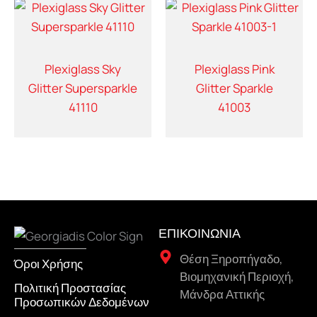
Plexiglass Sky
Plexiglass Pink
Glitter Supersparkle
Glitter Sparkle
41110
41003
ΕΠΙΚΟΙΝΩΝΙΑ
Θέση Ξηροπήγαδο,
Όροι Χρήσης
Βιομηχανική Περιοχή,
Πολιτική Προστασίας
Μάνδρα Αττικής
Προσωπικών Δεδομένων