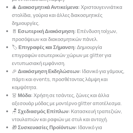
🎄
Διακοσμητικά Αντικείμενα:
Χριστουγεννιάτικα
στολίδια, γούρια και άλλες διακοσμητικές
δημιουργίες.
🚪
Εσωτερική Διακόσμηση:
Επένδυση τοίχων,
προσόψεων και διακοσμητικών πάνελ.
🏷️
Επιγραφές και Σήμανση:
Δημιουργία
επιγραφών εσωτερικών χώρων με glitter για
εντυπωσιακή εμφάνιση.
🎉
Διακόσμηση Εκδηλώσεων:
Ιδανικό για γάμους,
πάρτι και events, προσθέτοντας λάμψη και
κομψότητα.
👗
Μόδα:
Χρήση σε τσάντες, ζώνες και άλλα
αξεσουάρ μόδας με μοντέρνο glitter αποτέλεσμα.
🪑
Σχεδιασμός Επίπλων:
Κατασκευή τραπεζιών,
ντουλαπιών και ραφιών με στυλ και αντοχή.
🎁
Συσκευασίες Προϊόντων:
Ιδανικό για