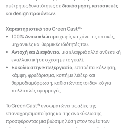
αμέτρητες δυνατότητες σε
διακόσμηση
,
κατασκευές
και
design προϊόντων
.
Χαρακτηριστικά του Green Cast®:
100% Ανακυκλώσιμο
χωρίς να χάνει τις οπτικές,
μηχανικές και θερμικές ιδιότητές του.
Αντοχή και Διαφάνεια,
μια ελαφριά αλλά ανθεκτική
εναλλακτική σε σχέση με το γυαλί.
Ευκολία στην Επεξεργασία,
επιτρέπει κόλληση,
κάμψη, φρεζάρισμα, κοπή με λέιζερ και
θερμοδιαμόρφωση, καθιστώντας το ιδανικό για
πολλαπλές εφαρμογές.
Το
Green Cast®
ενσωματώνει τις αξίες της
επαναχρησιμοποίησης και της ανακύκλωσης,
προσφέροντας μια βιώσιμη λύση στον τομέα των