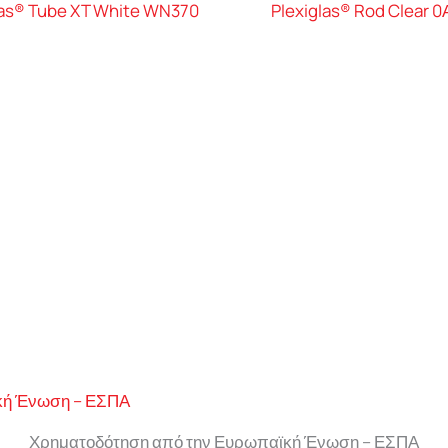
las® Tube XT White WN370
Plexiglas® Rod Clear 
Χρηματοδότηση από την Ευρωπαϊκή Ένωση – ΕΣΠΑ