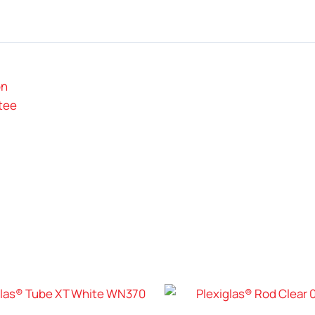
on
tee