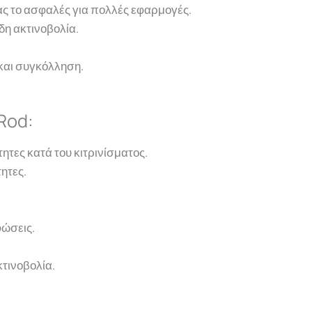
ς το ασφαλές για πολλές εφαρμογές.
δη ακτινοβολία.
και συγκόλληση.
.
Rod:
ητες κατά του κιτρινίσματος.
ητες.
φώσεις.
κτινοβολία.