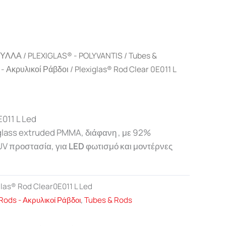
ΦΥΛΛΑ
/
PLEXIGLAS® - POLYVANTIS
/
Tubes &
- Ακρυλικοί Ράβδοι
/ Plexiglas® Rod Clear 0E011 L
E011 L Led
glass extruded PMMA, διάφανη , με 92%
UV προστασία, για
LED
φωτισμό και μοντέρνες
glas® Rod Clear0E011 L Led
ods - Ακρυλικοί Ράβδοι
,
Tubes & Rods