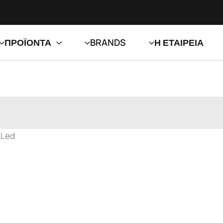
ΠΡΟΪΟΝΤΑ
BRANDS
Η ΕΤΑΙΡΕΙΑ
Plexiglas® Rod Clear 0E011 L Led
 Led