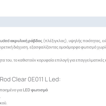
ads
ruded
ακρυλική ράβδος
(πλέξιγκλας), υψηλής ποιότητας, ε
αιρετική διάχυση, εξασφαλίζοντας ομοιόμορφο φωτισμό χωρί
τητα του, το καθιστούν κορυφαία επιλογή για επαγγελματικέ
Rod Clear 0E011 L Led:
ποιημένο για
LED φωτισμό
.
κού.