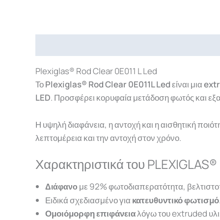
Περιγραφή
Επιπλέον πληροφορίες
Downlo
Plexiglas® Rod Clear 0E011 L Led
Το
Plexiglas® Rod Clear 0E011L Led
είναι μια
ext
LED
. Προσφέρει κορυφαία μετάδοση φωτός και εξ
Η υψηλή διαφάνεια, η αντοχή και η αισθητική ποιό
λεπτομέρεια και την αντοχή στον χρόνο.
Χαρακτηριστικά του PLEXIGLAS® 
με 92% φωτοδιαπερατότητα, βελτιστο
Διάφανο
Ειδικά σχεδιασμένο για
κατευθυντικό φωτισμό
Ομοιόμορφη επιφάνεια
λόγω του extruded υλι