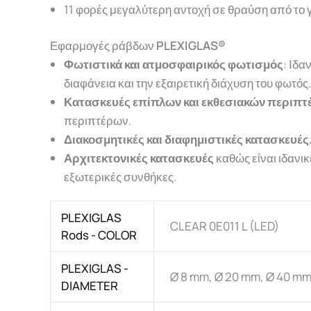
11 φορές μεγαλύτερη αντοχή σε θραύση από το 
Εφαρμογές ράβδων
PLEXIGLAS®
Φωτιστικά και ατμοσφαιρικός φωτισμός
: Ιδα
διαφάνεια και την εξαιρετική διάχυση του φωτός.
Κατασκευές επίπλων και εκθεσιακών περιπτ
περιπτέρων.
Διακοσμητικές και διαφημιστικές κατασκευές
Αρχιτεκτονικές κατασκευές
καθώς είναι ιδανι
εξωτερικές συνθήκες.
PLEXIGLAS
CLEAR 0E011 L (LED)
Rods - COLOR
PLEXIGLAS -
Ø 8 mm, Ø 20 mm, Ø 40 m
DIAMETER