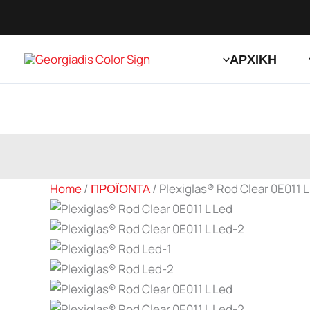
Μετάβαση
στο
περιεχόμενο
ΑΡΧΙΚΗ
Home
/
ΠΡΟΪΟΝΤΑ
/
Plexiglas® Rod Clear 0E011 L
Zoom