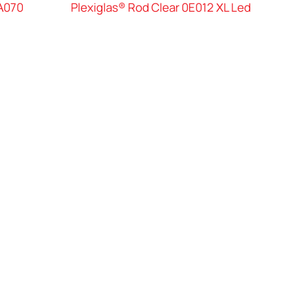
0Α070
Plexiglas® Rod Clear 0E012 ΧL Led