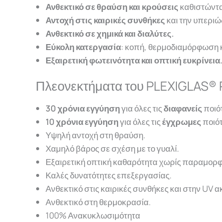
Ανθεκτικό σε θραύση και κρούσεις
καθιστώντα
Αντοχή στις καιρικές συνθήκες
και την υπεριώ
Ανθεκτικό σε χημικά και διαλύτες.
Εύκολη κατεργασία
: κοπή, θερμοδιαμόρφωση 
Εξαιρετική φωτεινότητα και οπτική ευκρίνεια
Πλεονεκτήματα του PLEXIGLAS® 
30 χρόνια εγγύηση
για όλες τις
διαφανείς
ποιότ
10 χρόνια εγγύηση
για όλες τις
έγχρωμες
ποιότ
Υψηλή αντοχή στη θραύση.
Χαμηλό βάρος σε σχέση με το γυαλί.
Εξαιρετική οπτική καθαρότητα χωρίς παραμορ
Καλές δυνατότητες επεξεργασίας.
Ανθεκτικό στις καιρικές συνθήκες και στην UV α
Ανθεκτικό στη θερμοκρασία.
100% Ανακυκλωσιμότητα