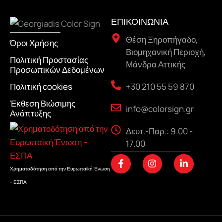
ΕΠΙΚΟΙΝΩΝΙΑ
Θέση Ξηροπήγαδο,
Όροι Χρήσης
Βιομηχανική Περιοχή,
Πολιτική Προστασίας
Μάνδρα Αττικής
Προσωπικών Δεδομένων
+30 210 55 59 870
Πολιτική cookies
Έκθεση Βιώσιμης
info@colorsign.gr
Ανάπτυξης
Δευτ.-Παρ.: 9.00 -
17.00
F
I
L
a
n
i
Χρηματοδότηση από την Ευρωπαϊκή Ένωση
c
s
n
– ΕΣΠΑ
e
t
k
b
a
e
o
g
d
o
r
i
k
a
n