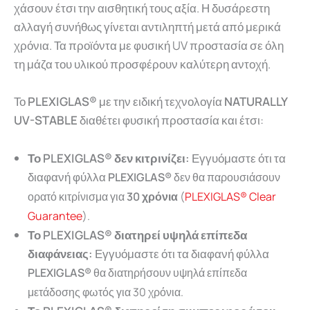
χάσουν έτσι την αισθητική τους αξία. Η δυσάρεστη
αλλαγή συνήθως γίνεται αντιληπτή μετά από μερικά
χρόνια. Τα προϊόντα με φυσική UV προστασία σε όλη
τη μάζα του υλικού προσφέρουν καλύτερη αντοχή.
Το
PLEXIGLAS®
με την ειδική τεχνολογία
NATURALLY
UV-STABLE
διαθέτει φυσική προστασία και έτσι:
Το PLEXIGLAS® δεν κιτρινίζει:
Εγγυόμαστε ότι τα
διαφανή φύλλα
PLEXIGLAS®
δεν θα παρουσιάσουν
ορατό κιτρίνισμα για
30 χρόνια
(
PLEXIGLAS® Clear
Guarantee
).
Το PLEXIGLAS® διατηρεί υψηλά επίπεδα
διαφάνειας:
Εγγυόμαστε ότι τα διαφανή φύλλα
PLEXIGLAS®
θα διατηρήσουν υψηλά επίπεδα
μετάδοσης φωτός για 30 χρόνια.