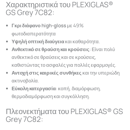
Χαρακτηριστικά του PLEXIGLAS®
GS Grey 7C82:
high-gloss
με 49%
Γκρι διάφανο
φωτοδιαπερατότητα
Υψηλή οπτική
διαύγεια
και καθαρότητα.
Ανθεκτικό σε θραύση και κρούσεις
: Είναι πολύ
ανθεκτικό σε θραύσεις και σε κρούσεις,
καθιστώντας το ασφαλές για πολλές εφαρμογές.
Αντοχή στις καιρικές συνθήκες
και την υπεριώδη
ακτινοβολία.
Εύκολη κατεργασία
: κοπή, διαμόρφωση,
θερμοδιαμόρφωση και συγκόλληση.
Πλεονεκτήματα του PLEXIGLAS® GS
Grey 7C82: