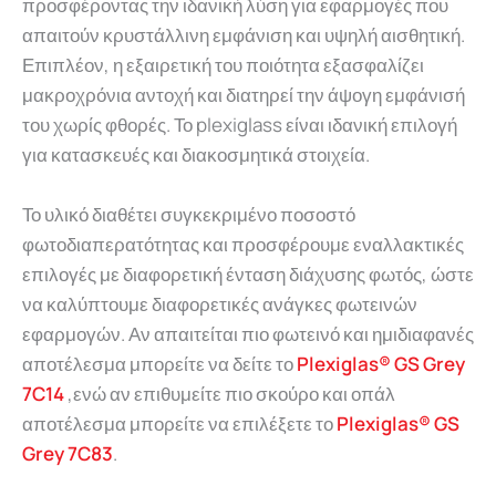
προσφέροντας την ιδανική λύση για εφαρμογές που
απαιτούν κρυστάλλινη εμφάνιση και υψηλή αισθητική.
Επιπλέον, η εξαιρετική του ποιότητα εξασφαλίζει
μακροχρόνια αντοχή και διατηρεί την άψογη εμφάνισή
του χωρίς φθορές. Το plexiglass είναι ιδανική επιλογή
για κατασκευές και διακοσμητικά στοιχεία.
Το υλικό διαθέτει συγκεκριμένο ποσοστό
φωτοδιαπερατότητας και προσφέρουμε εναλλακτικές
επιλογές με διαφορετική ένταση διάχυσης φωτός, ώστε
να καλύπτουμε διαφορετικές ανάγκες φωτεινών
εφαρμογών. Αν απαιτείται πιο φωτεινό και ημιδιαφανές
αποτέλεσμα μπορείτε να δείτε το
Plexiglas® GS Grey
7C14
,ενώ αν επιθυμείτε πιο σκούρο και οπάλ
αποτέλεσμα μπορείτε να επιλέξετε το
Plexiglas® GS
Grey 7C83
.