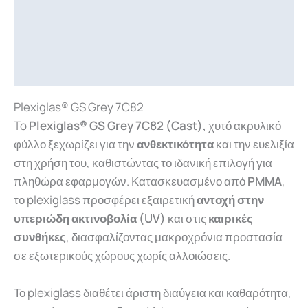
Περιγραφή
Επιπλέον πληροφορίες
Downloads
Plexiglas® GS Grey 7C82
To
Plexiglas® GS Grey 7C82
(Cast),
χυτό ακρυλικό
φύλλο ξεχωρίζει για την
ανθεκτικότητα
και την ευελιξία
στη χρήση του, καθιστώντας το ιδανική επιλογή για
πληθώρα εφαρμογών. Κατασκευασμένο από
PMMA
,
το plexiglass προσφέρει εξαιρετική
αντοχή στην
υπεριώδη ακτινοβολία (UV)
και στις
καιρικές
συνθήκες
, διασφαλίζοντας μακροχρόνια προστασία
σε εξωτερικούς χώρους χωρίς αλλοιώσεις.
Το plexiglass διαθέτει άριστη διαύγεια και καθαρότητα,