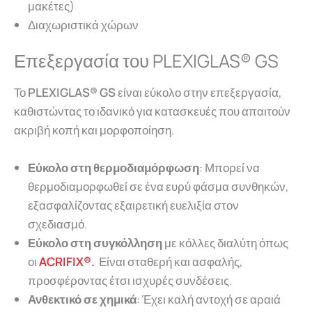
μακέτες)
Διαχωριστικά χώρων
Επεξεργασία του PLEXIGLAS® GS
Το
PLEXIGLAS® GS
είναι εύκολο στην επεξεργασία,
καθιστώντας το ιδανικό για κατασκευές που απαιτούν
ακριβή κοπή και μορφοποίηση.
Εύκολο στη θερμοδιαμόρφωση
: Μπορεί να
θερμοδιαμορφωθεί σε ένα ευρύ φάσμα συνθηκών,
εξασφαλίζοντας εξαιρετική ευελιξία στον
σχεδιασμό.
Εύκολο στη συγκόλληση
με κόλλες διαλύτη όπως
οι
ACRIFIX®.
Είναι σταθερή και ασφαλής,
προσφέροντας έτσι ισχυρές συνδέσεις.
Ανθεκτικό σε χημικά
: Έχει καλή αντοχή σε αραιά