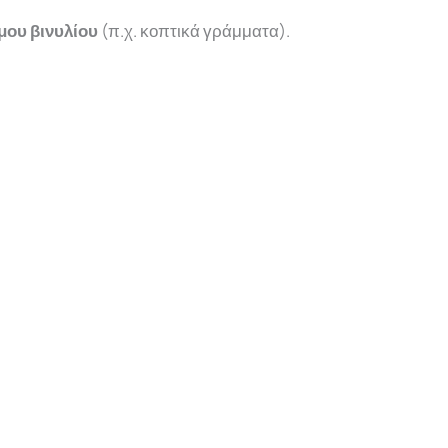
ου βινυλίου
(π.χ. κοπτικά γράμματα).