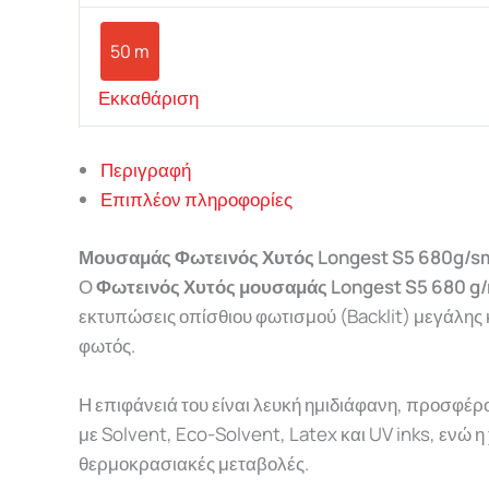
50 m
Εκκαθάριση
Περιγραφή
Επιπλέον πληροφορίες
Μουσαμάς Φωτεινός Χυτός Longest S5 680g/s
Ο
Φωτεινός Χυτός μουσαμάς Longest S5 680 g
εκτυπώσεις οπίσθιου φωτισμού (Backlit) μεγάλης 
φωτός.
Η επιφάνειά του είναι λευκή ημιδιάφανη, προσφ
με Solvent, Eco-Solvent, Latex και UV inks, ενώ 
θερμοκρασιακές μεταβολές.