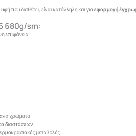
φή που διαθέτει, είναι κατάλληλη και για
εφαρμογή έγχρωμ
5 680g/sm:
νη επιφάνεια
ντανά χρώματα
ητα διαστάσεων
 θερμοκρασιακές μεταβολές