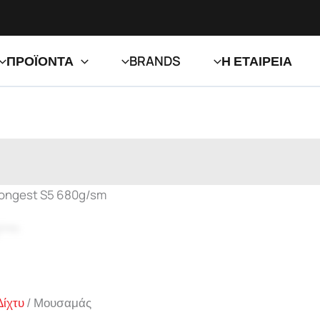
ΠΡΟΪΟΝΤΑ
BRANDS
Η ΕΤΑΙΡΕΙΑ
Longest S5 680g/sm
Zoom
Δίχτυ
/ Μουσαμάς