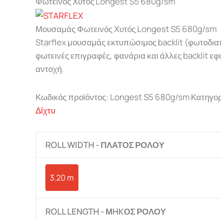
Φωτεινός Χυτός Longest S5 680g/sm
Μουσαμάς Φωτεινός Χυτός Longest S5 680g/sm
Starflex μουσαμάς εκτυπώσιμος backlit (φωτοδιαπ
φωτεινές επιγραφές, φανάρια και άλλες backlit εφ
αντοχή.
Κωδικός προϊόντος:
Longest S5 680g/sm
Κατηγορ
Δίχτυ
ROLL WIDTH - ΠΛΑΤΟΣ ΡΟΛΟΥ
3.20 m
ROLL LENGTH - ΜHKΟΣ ΡΟΛΟΥ