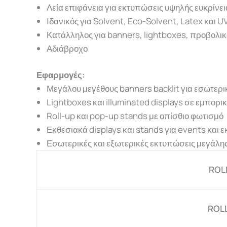
Λεία επιφάνεια για εκτυπώσεις υψηλής ευκρίνει
Ιδανικός για Solvent, Eco-Solvent, Latex και UV
Κατάλληλος για banners, lightboxes, προβολικ
Αδιάβροχο
Εφαρμογές:
Μεγάλου μεγέθους banners backlit για εσωτερι
Lightboxes και illuminated displays σε εμπορι
Roll-up και pop-up stands με οπίσθιο φωτισμό
Εκθεσιακά displays και stands για events και ε
Εσωτερικές και εξωτερικές εκτυπώσεις μεγάλης
ROL
ROL