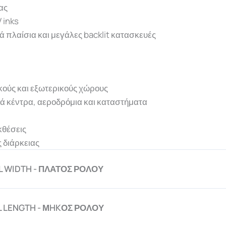
ας
 inks
ά πλαίσια και μεγάλες backlit κατασκευές
κούς και εξωτερικούς χώρους
κά κέντρα, αεροδρόμια και καταστήματα
κθέσεις
 διάρκειας
L WIDTH - ΠΛΑΤΟΣ ΡΟΛΟΥ
L LENGTH - ΜHKΟΣ ΡΟΛΟΥ