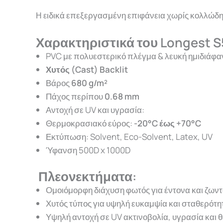
ιδικά επεξεργασμένη επιφάνεια χωρίς κολλώδη υ
Η ε
Χαρακτηριστικά του Longest S
PVC με πολυεστερικό πλέγμα & λευκή ημιδιάφα
Χυτός (Cast) Backlit
Βάρος
680 g/m²
Πάχος περίπου
0.68 mm
Αντοχή σε UV και υγρασία:
Θερμοκρασιακό εύρος:
-20°C έως +70°C
Εκτύπωση: Solvent, Eco-Solvent, Latex, UV
Ύφανση 500D x 1000D
Πλεονεκτήματα
:
Ομοιόμορφη διάχυση φωτός για έντονα και ζω
Χυτός τύπος για υψηλή ευκαμψία και σταθερότ
Υψηλή αντοχή σε UV ακτινοβολία, υγρασία και