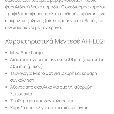
φυσαλίδες ή λευκά σημάδια. Ο σχεδιασμός χαμηλού
προφίλ προσφέρει απόλυτα καθαρή εμφάνιση, ενώ
ο ακρυλικός άξονας (pin) παραμένει σταθερός και
δεν χαλαρώνει με τον χρόνο.
Χαρακτηριστικά Μεντεσέ AH-L02:
Μέγεθος :
Large
Διάσταση ανοιχτού μεντεσέ:
38 mm
(πλάτος)
x
305 mm
(μήκος)
Τεχνολογία
Micro Dot
για ισχυρή και καθαρή
συγκόλληση
Άξονας από ακρυλικό για ομαλή, αθόρυβη
λειτουργία
Σταθερό pin που δεν χαλαρώνει
Χαμηλό προφίλ για διακριτική εμφάνιση