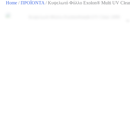
Home
/
ΠΡΟΪΟΝΤΑ
/
Kυψελωτό Φύλλο Exolon® Multi UV Clear