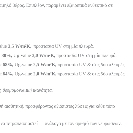
αμηλό βάρος. Επιπλέον, παραμένει εξαιρετικά ανθεκτικό σε
alue
3,5 W/m²K,
προστασία UV στη μία πλευρά.
α
80%,
Ug-value
3,0 W/m²K,
προστασία UV στη μία πλευρά.
τα
68%,
Ug-value
2,5 W/m²K,
προστασία UV & στις δύο πλευρές.
τα
64%,
Ug-value
2,0 W/m²K,
προστασία UV & στις δύο πλευρές.
 η θερμομονωτική ικανότητα.
 αισθητική, προσφέροντας αξιόπιστες λύσεις για κάθε τύπο
αι να τετραπλασιαστεί — ανάλογα με τον αριθμό των νευρώσεων.