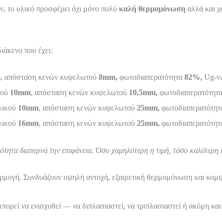
, το υλικό προσφέρει όχι μόνο πολύ
καλή θερμομόνωση
αλλά και χ
ιάκενο που έχει:
m
, απόσταση κενών κυψελωτού
8mm,
φωτοδιαπερατότητα
82%,
Ug-v
κού
10mm
, απόσταση κενών κυψελωτού
10,5mm,
φωτοδιαπερατότητ
λικού
10mm
, απόσταση κενών κυψελωτού
25mm,
φωτοδιαπερατότη
λικού
16mm
, απόσταση κενών κυψελωτού
25mm,
φωτοδιαπερατότη
ότητα διαπερνά την επιφάνεια. Όσο χαμηλότερη η τιμή, τόσο καλύτερη
ρμογή. Συνδυάζουν υψηλή αντοχή, εξαιρετική θερμομόνωση και κομψή
μπορεί να ενισχυθεί — να διπλασιαστεί, να τριπλασιαστεί ή ακόμη κ