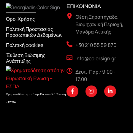
ΕΠΙΚΟΙΝΩΝΙΑ
Θέση Ξηροπήγαδο,
Όροι Χρήσης
Βιομηχανική Περιοχή,
Πολιτική Προστασίας
Μάνδρα Αττικής
Προσωπικών Δεδομένων
+30 210 55 59 870
Πολιτική cookies
Έκθεση Βιώσιμης
info@colorsign.gr
Ανάπτυξης
Δευτ.-Παρ.: 9.00 -
17.00
F
I
L
a
n
i
Χρηματοδότηση από την Ευρωπαϊκή Ένωση
c
s
n
– ΕΣΠΑ
e
t
k
b
a
e
o
g
d
o
r
i
k
a
n
-
m
-