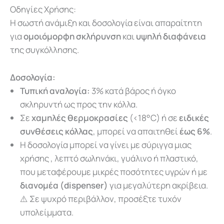
Οδηγίες Χρήσης:
Η σωστή ανάμιξη και δοσολογία είναι απαραίτητη
για
ομοιόμορφη σκλήρυνση
και
υψηλή διαφάνεια
της συγκόλλησης.
Δοσολογία:
Τυπική αναλογία:
3% κατά βάρος ή όγκο
σκληρυντή ως προς την κόλλα.
Σε
χαμηλές θερμοκρασίες
(<18°C) ή σε
ειδικές
συνθέσεις κόλλας
, μπορεί να απαιτηθεί
έως 6%
.
Η δοσολογία μπορεί να γίνει με σύριγγα μιας
χρήσης , λεπτό σωληνάκι, γυάλινο ή πλαστικό,
που μεταφέρουμε μικρές ποσότητες υγρών ή με
διανομέα (dispenser)
για μεγαλύτερη ακρίβεια.
⚠️ Σε ψυχρό περιβάλλον, προσέξτε τυχόν
υπολείμματα.