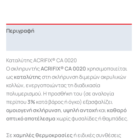
Περιγραφή
Downloads
Καταλύτης ACRIFIX® CA 0020
Ο σκληρυντής
ACRIFIX® CA 0020
xρησιμοποιείται
ως
καταλύτης
στη σκλήρυνση διμερών ακρυλικών
κολλών, ενεργοποιώντας τη διαδικασία
πολυμερισμού. Η προσθήκη του (σε αναλογία
περίπου
3%
κατά βάρος ή όγκο) εξασφαλίζει
ομοιογενή σκλήρυνση
,
υψηλή αντοχή
και
καθαρό
οπτικό αποτέλεσμα
χωρίς φυσαλίδες ή θαμπάδες.
Σε
χαμηλές θερμοκρασίες
ή ειδικές συνθέσεις