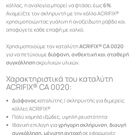
κόλλας, η αναλογία μπορεί να φτάσει έως
6%
.
Αναμείξτε τον σκληρυντή με την κόλλα ACRIFIX®
χρησιμοποιώντας γυάλινη ή ανοξείδωτη ράβδο και
αποφύγετε κάθε επαφή με χαλκό.
Χρησιμοποιούμε τον καταλύτη
ACRIFIX® CA 0020
για να πετύχουμε
διάφανη, ανθεκτική και σταθερή
συγκόλληση
ακρυλικών υλικών.
Χαρακτηριστικά του καταλύτη
ACRIFIX® CA 0020:
Διάφανος
καταλύτης / σκληρυντής για διμερείς
κόλλες ACRIFIX®
Πολύ χαμηλό ιξώδες, υψηλή ρευστότητα
Ιδανική επιλογή για
γρήγορη σκλήρυνση
,
διαυγή
συγκόλληση,
μέγιστη αντοχή
σε εφαρμογές