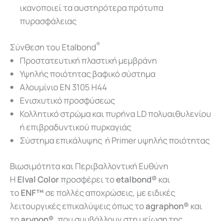
ικανοποιεί τα αυστηρότερα πρότυπα
πυρασφάλειας
®
Σύνθεση του Etalbond
Προστατευτική πλαστική μεμβράνη
Υψηλής ποιότητας βαφικό σύστημα
Αλουμίνιο EN 3105 H44
Ενισχυτικό προσφύσεως
Κολλητικό στρώμα και πυρήνα LD πολυαιθυλενίου
ή επιβραδυντικού πυρκαγιάς
Σύστημα επικάλυψης ή Primer υψηλής ποιότητας
Βιωσιμότητα και Περιβαλλοντική Ευθύνη
Η
Elval Color
προσφέρει το
etalbond®
και
το
ENF™
σε πολλές αποχρώσεις, με ειδικές
λειτουργικές επικαλύψεις όπως το
agraphon®
και
το
arypon®
, που συμβάλλουν στη μείωση της