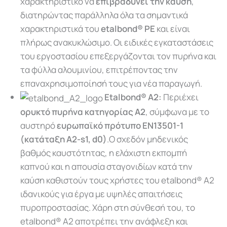
χαρακτηριστικό να
επιβραδύνει την καύση
,
διατηρώντας παράλληλα όλα τα σημαντικά
χαρακτηριστικά του
etalbond® PE
και είναι
πλήρως ανακυκλώσιμο.
Οι
ειδικές
εγκαταστάσεις
του
εργοστασίου
επεξεργάζονται
τον
πυρήνα
και
τα
φύλλα
αλουμινίου,
επιτρέποντας
την
επαναχρησιμοποίησή
τους
για
νέα
παραγωγή.
E
talbond® A2:
Περιέχει
ορυκτό πυρήνα κατηγορίας A2
, σύμφωνα με το
αυστηρό
ευρωπαϊκό πρότυπο EN13501-1
(κατάταξη A2-s1, d0)
.
Ο σχεδόν μηδενικός
βαθμός καυστότητας, η ελάχιστη εκπομπή
καπνού και η απουσία σταγονιδίων κατά την
καύση καθιστούν τους χρήστες του etalbond® A2
ιδανικούς για έργα με υψηλές απαιτήσεις
πυροπροστασίας. Χάρη στη σύνθεσή του, το
etalbond® A2 αποτρέπει την ανάφλεξη και