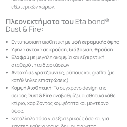
εξωτερικών χώρων.
Πλεονεκτήματα του
Etalbond®
Dust & Fire
:
Εντυπωσιακή αισθητική με
υφή κεραμικής όψης
Υψηλή αντοχή σε
κρούση, διάβρωση, θραύση
Ελαφρύ
με μεγάλη ακαμψία και εξαιρετική
σταθερότητα διαστάσεων
Αντοχή σε γρατζουνιές
, ρύπους και graffiti (με
κατάλληλες επιστρώσεις)
Κομψή Αισθητική
: Το σύγχρονο design της
σειράς
Dust & Fire
αναβαθμίζει αισθητικά κάθε
κτίριο, χαρίζοντας κομψότητα και μοντέρνο
ύφος.
Κατάλληλο τόσο για εξωτερικούς όσο και για
εσωτερικούς χώρους, δημιουργώντας