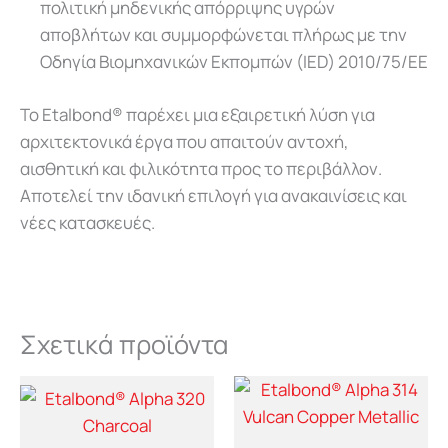
πολιτική μηδενικής απόρριψης υγρών
αποβλήτων και συμμορφώνεται πλήρως με την
Οδηγία Βιομηχανικών Εκπομπών (IED) 2010/75/ΕΕ
Το
Etalbond®
παρέχει
μια
εξαιρετική
λύση
για
αρχιτεκτονικά
έργα
που
απαιτούν
αντοχή,
αισθητική
και
φιλικότητα
προς
το
περιβάλλον.
Αποτελεί την ιδανική επιλογή για ανακαινίσεις και
νέες κατασκευές.
Σχετικά προϊόντα