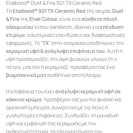
Etalbond® Dust & Fire 921 TX Ceramic Red
Τo
Etalbond® 921 TX Ceramic Red
της σειράς
Dust
& Fire
της
Elval Colour,
είναι ένα
σύνθετο πάνελ
αλουμινίου
τύπου sandwich
,
ιδανικό για
επένδυση
κτιρίων
, εσωτερικές επενδύσεις και διαφημιστικές
εφαρμογές. Το “
TX
” στην ονομασία υποδηλώνει την
κεραμική υφή & ανάγλυφη επιφάνεια του.
Αυτή η
υφή προσομοιάζει την όψη φυσικών υλικών (π.χ.
πέτρα, μπετόν ή κεραμικά), προσφέροντας ένα
βιομηχανικό ματ
αισθητικό αποτέλεσμα.
Η επιφάνεια του έχει
ανάγλυφη κεραμική υφή σε
κόκκινο χρώμα
, προσφέροντας μια πιο φυσική και
οργανική εμπειρία, συγκριτικά με τις λείες ή
γυαλιστερές επιφάνειες. Συνδυάζει τη μοναδική
υφή και εμφάνιση της κεραμικής με την
ανθεκτικότητα και τα πλεονεκτήματα του