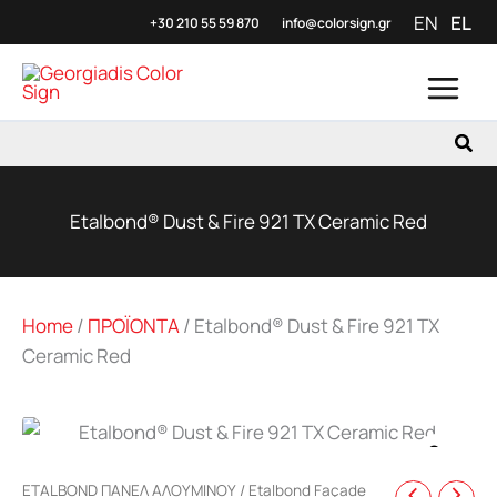
Μετάβαση
EN
EL
+30 210 55 59
870
info@colorsign.gr
στο
περιεχόμενο
Ανα
Etalbond® Dust & Fire 921 TX Ceramic Red
Home
/
ΠΡΟΪΟΝΤΑ
/
Etalbond® Dust & Fire 921 TX
Ceramic Red
Zoo
ETALBOND ΠΑΝΕΛ ΑΛΟΥΜΙΝΟΥ
/
Etalbond Façade