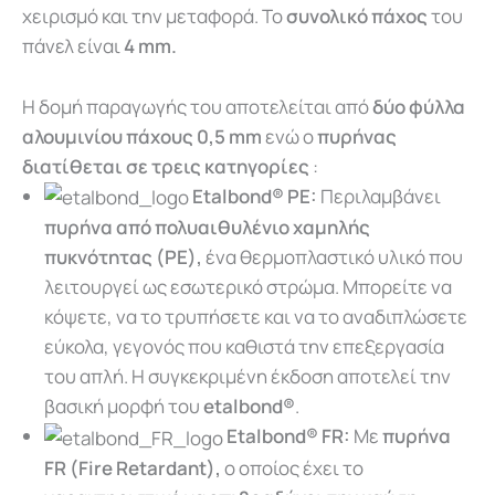
χειρισμό και την μεταφορά. Το
συνολικό πάχος
του
πάνελ είναι
4 mm.
Η δομή παραγωγής του αποτελείται από
δύο φύλλα
αλουμινίου πάχους 0,5 mm
ενώ ο
πυρήνας
διατίθεται σε τρεις κατηγορίες
:
Εtalbond® PE:
Περιλαμβάνει
πυρήνα από πολυαιθυλένιο χαμηλής
πυκνότητας (PE),
ένα θερμοπλαστικό υλικό που
λειτουργεί ως εσωτερικό στρώμα. Μπορείτε να
κόψετε, να το τρυπήσετε και να το αναδιπλώσετε
εύκολα, γεγονός που καθιστά την επεξεργασία
του απλή. Η συγκεκριμένη έκδοση αποτελεί την
βασική μορφή του
etalbond®
.
Εtalbond® FR:
Με
πυρήνα
FR (Fire Retardant),
ο οποίος έχει το