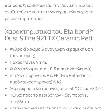
etalbond®
, καθιστώντας την ιδανική για όσους
αναζητούν τη γοητεία των κεραμικών χωρίς τα
μειονεκτήματα τους.
Χαρακτηριστικά του Etalbond®
Dust & Fire 921 TX Ceramic Red:
Ανθρακί χρώμα & ανάγλυφη κεραμική υφή
(μονής όψης).
Πάχος πάνελ 4 mm.
Φύλλ
α α
λουμινίου
: ~0,5 mm (α
νά
π
λευρά
)
Επιλογή πυρήνα σε
PE, FR
(Fire Retardant =
πυράντοχος πυρήνας)
ή
Α2
Θερμοκρασία λειτουργίας από -50 ° C έως +80 ° C
Φιλικό προς το περιβάλλον – δεν παράγει
απόβλητα
Κατάλληλο για επένδυση κτιρίων και διακόσμηση