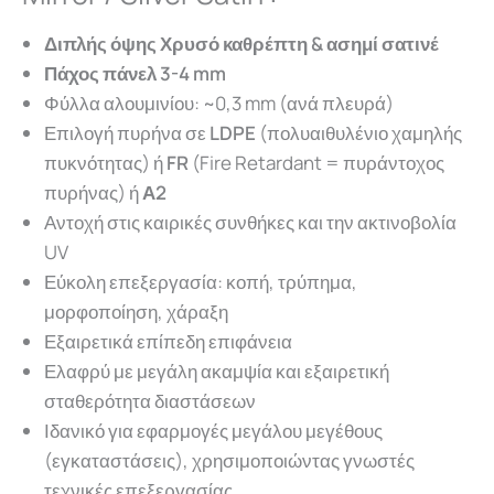
Διπλής όψης Χρυσό καθρέπτη & ασημί σατινέ
Πάχος πάνελ 3-4 mm
Φύλλ
α α
λουμινίου
: ~0,3 mm (α
νά
π
λευρά
)
Επιλογή πυρήνα σε
LDPE
(π
ολυ
α
ιθυλένιο
χα
μηλής
π
υκνότητ
ας) ή
FR
(Fire Retardant = πυράντοχος
πυρήνας)
ή
Α2
Αντοχή στις καιρικές συνθήκες και την ακτινοβολία
UV
Εύκολη επεξεργασία:
κο
πή,
τρύ
π
ημ
α,
μορφοποίηση
,
χάρ
α
ξη
Εξαιρετικά επίπεδη επιφάνεια
Ελαφρύ με μεγάλη ακαμψία και εξαιρετική
σταθερότητα διαστάσεων
Ιδανικό για εφαρμογές μεγάλου μεγέθους
(εγκαταστάσεις), χρησιμοποιώντας γνωστές
τεχνικές επεξεργασίας