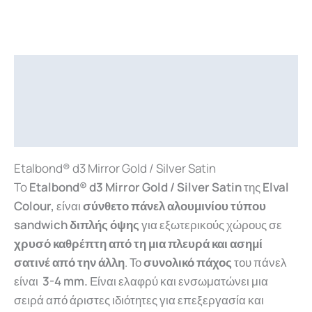
Περιγραφή
Επιπλέον πληροφορίες
Downloads
Etalbond® d3 Mirror Gold / Silver Satin
To
Etalbond® d3 Mirror Gold / Silver Satin
της
Elval
Colour,
είναι
σύνθετο πάνελ αλουμινίου
τύπου
sandwich διπλής όψης
για εξωτερικούς χώρους σε
χρυσό
καθρέπτη από τη μια πλευρά και ασημί
σατινέ από την άλλη
. Το
συνολικό πάχος
του πάνελ
είναι
3-4 mm.
Είναι ελαφρύ και ενσωματώνει μια
σειρά από άριστες ιδιότητες για επεξεργασία και