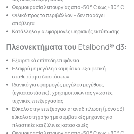
Θερμοκρασία λειτουργίας από -50 ° C έως +80 ° C
Φιλικό προς το περιβάλλον – δεν παράγει
απόβλητα
Κατάλληλο για εφαρμογές ψηφιακής εκτύπωσης
Πλεονεκτήματα του
Etalbond® d3
:
Εξαιρετικά επίπεδη επιφάνεια
Ελαφρύ με μεγάλη ακαμψία και εξαιρετική
σταθερότητα διαστάσεων
Ιδανικό για εφαρμογές μεγάλου μεγέθους
(εγκαταστάσεις), χρησιμοποιώντας γνωστές
τεχνικές επεξεργασίας
Εύκολο στην επεξεργασία: αναδίπλωση (μόνο d3),
εύκολο στη χρήση με συμβατικές μηχανές για
πλαστικές και ξύλινες κατασκευές
Θερμοκρασία λειτουργίας από -50 ° C έως +80 ° C