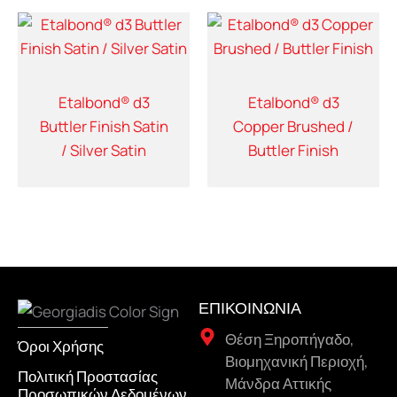
Etalbond® d3
Etalbond® d3
Buttler Finish Satin
Copper Brushed /
/ Silver Satin
Buttler Finish
ΕΠΙΚΟΙΝΩΝΙΑ
Θέση Ξηροπήγαδο,
Όροι Χρήσης
Βιομηχανική Περιοχή,
Πολιτική Προστασίας
Μάνδρα Αττικής
Προσωπικών Δεδομένων