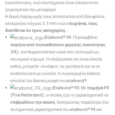
εγκατάσταση, ενώ ταυτόχρονα είναι εύκολο στον
χειρισμό και την μεταφορά.
Η δομή παραγωγής τους αποτελείται από δύο φύλλα
αλουμινίου πάχους 0,3 mm ενώ ο
πυρήνας τους
διατίθεται σε τρεις κατηγορίες
:
Εtalbond® PE:
Περιλαμβάνει
πυρήνα από πολυαιθυλένιο χαμηλής πυκνότητας
(PE),
ένα θερμοπλαστικό υλικό που λειτουργεί ως
εσωτερικό στρώμα. Η επεξεργασία του είναι εύκολη
καθώς μπορείτε να κόψετε, να τρυπήσετε και να το
αναδιπλώσετε με ευκολία. Η συγκεκριμένη έκδοση
αποτελεί την βασική μορφή του
etalbond®
.
ε
πυρήνα FR
Εtalbond® FR:
Μ
(Fire Retardant),
ο οποίος έ
χει το χαρακτηριστικό να
επιβραδύνει την καύση
, διατηρώντας παράλληλα όλα
τα σημαντικά χαρακτηριστικά του
etalbond® PE
και