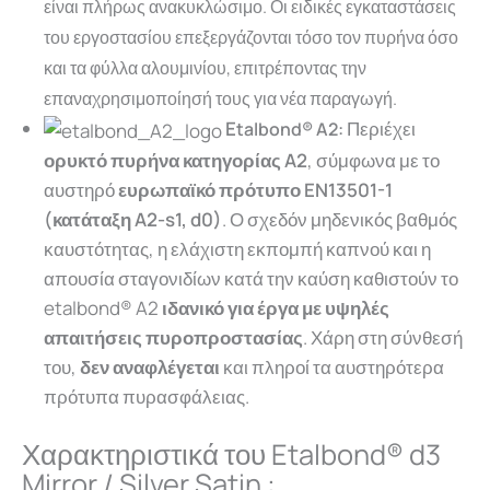
είναι πλήρως ανακυκλώσιμο. Οι ειδικές εγκαταστάσεις
του εργοστασίου επεξεργάζονται τόσο τον πυρήνα όσο
και τα φύλλα αλουμινίου, επιτρέποντας την
επαναχρησιμοποίησή τους για νέα παραγωγή.
E
Περιέχει
talbond® A2:
ορυκτό πυρήνα κατηγορίας A2
, σύμφωνα με το
αυστηρό
ευρωπαϊκό πρότυπο EN13501-1
(κατάταξη A2-s1, d0)
. Ο σχεδόν μηδενικός βαθμός
καυστότητας, η ελάχιστη εκπομπή καπνού και η
απουσία σταγονιδίων κατά την καύση καθιστούν το
etalbond® A2
ιδανικό για έργα με υψηλές
απαιτήσεις πυροπροστασίας
. Χάρη στη σύνθεσή
του,
δεν αναφλέγεται
και πληροί τα αυστηρότερα
πρότυπα πυρασφάλειας.
Χαρακτηριστικά του Etalbond® d3
Mirror / Silver Satin :