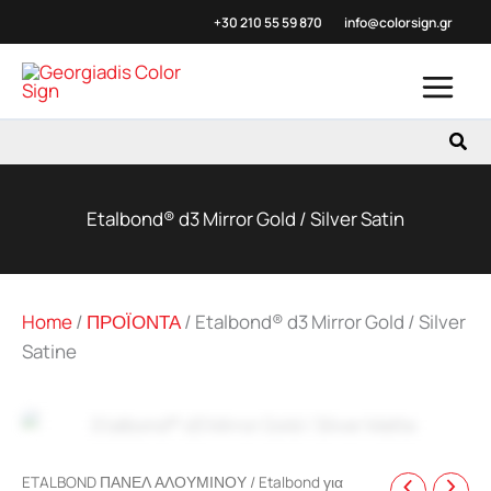
Μετάβαση
+30 210 55 59
870
info@colorsign.gr
στο
περιεχόμενο
Αναζ
Etalbond® d3 Mirror Gold / Silver Satin
Home
/
ΠΡΟΪΟΝΤΑ
/
Etalbond® d3 Mirror Gold / Silver
Satine
Zoo
ETALBOND ΠΑΝΕΛ ΑΛΟΥΜΙΝΟΥ
/
Etalbond για