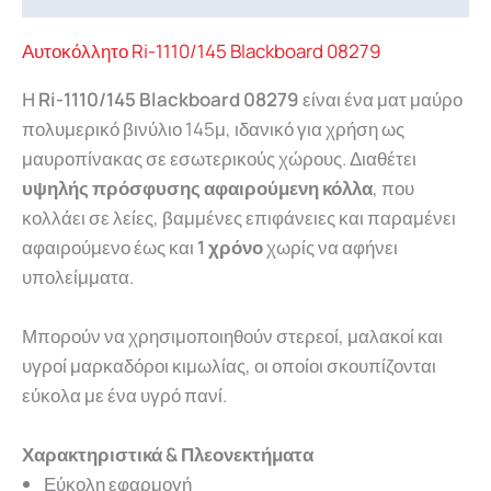
Αυτοκόλλητο Ri-1110/145 Blackboard 08279
Η
Ri-1110/145 Blackboard 08279
είναι ένα ματ μαύρο
πολυμερικό βινύλιο 145μ, ιδανικό για χρήση ως
μαυροπίνακας σε εσωτερικούς χώρους. Διαθέτει
υψηλής πρόσφυσης αφαιρούμενη κόλλα
, που
κολλάει σε λείες, βαμμένες επιφάνειες και παραμένει
αφαιρούμενο έως και
1 χρόνο
χωρίς να αφήνει
υπολείμματα.
Μπορούν
να
χρησιμοποιηθούν
στερεοί,
μαλακοί
και
υγροί
μαρκαδόροι
κιμωλίας,
οι
οποίοι
σκουπίζονται
εύκολα με ένα υγρό πανί.
Χαρακτηριστικά & Πλεονεκτήματα
Εύκολη εφαρμογή