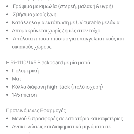
Γράψιμο με κιμωλία (στερεή, μαλακή & υγρή)
Σβήσιμο χωρίς ίχνη
Κατάλληλο για εκτύπωση με UV curable μελάνια
Απομακρύνεται χωρίς ζημιές στον τοίχο
Απόλυτα προσαρμόσιμο για επαγγελματικούς και
οικιακούς χώρους
Η Ri-1110/145 Blackboard με μία ματιά
Πολυμερική
Ματ
Κόλλα διάφανη
high-tack
(πολύ ισχυρή)
145 micron
Προτεινόμενες Εφαρμογές
Μενού & προσφορές σε εστιατόρια και καφετέριες
Ανακοινώσεις και διαφημιστικά μηνύματα σε