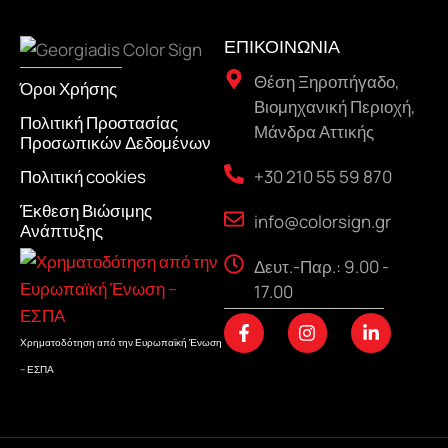
ΕΠΙΚΟΙΝΩΝΙΑ
Θέση Ξηροπήγαδο,
Όροι Χρήσης
Βιομηχανική Περιοχή,
Πολιτική Προστασίας
Μάνδρα Αττικής
Προσωπικών Δεδομένων
+30 210 55 59 870
Πολιτική cookies
Έκθεση Βιώσιμης
info@colorsign.gr
Ανάπτυξης
Δευτ.-Παρ.: 9.00 -
17.00
F
I
L
a
n
i
Χρηματοδότηση από την Ευρωπαϊκή Ένωση
c
s
n
– ΕΣΠΑ
e
t
k
b
a
e
o
g
d
o
r
i
k
a
n