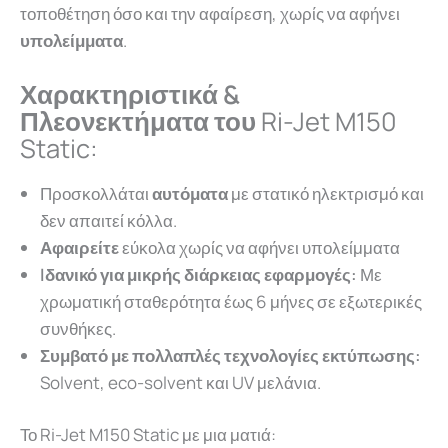
τοποθέτηση όσο και την αφαίρεση, χωρίς να αφήνει
υπολείμματα
.
Χαρακτηριστικά &
Πλεονεκτήματα του
Ri-Jet M150
Static:
Προσκολλάται
αυτόματα
με
στατικό
ηλεκτρισμό
και
δεν
απαιτεί κόλλα.
Αφαιρείτε
εύκολα χωρίς να αφήνει υπολείμματα
Iδανικό για μικρής διάρκειας εφαρμογές:
Με
χρωματική σταθερότητα έως 6 μήνες σε εξωτερικές
συνθήκες.
Συμβατό με πολλαπλές τεχνολογίες εκτύπωσης:
Solvent, eco-solvent και UV μελάνια.
Το Ri-Jet M150 Static με μια ματιά: