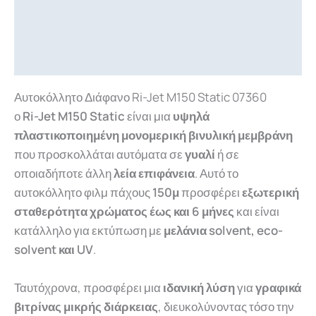
Επιπλέον πληροφορίες
Downloads
Αυτοκόλλητο Διάφανο Ri-Jet M150 Static 07360
ο
Ri-Jet M150 Static
είναι μια
υψηλά
πλαστικοποιημένη μονομερική βινυλική μεμβράνη
που προσκολλάται αυτόματα σε
γυαλί
ή σε
οποιαδήποτε άλλη
λεία επιφάνεια
. Αυτό το
αυτοκόλλητο φιλμ πάχους
150μ
προσφέρει
εξωτερική
σταθερότητα χρώματος έως και 6 μήνες
και είναι
κατάλληλο για εκτύπωση με
μελάνια solvent, eco-
solvent και UV
.
Ταυτόχρονα, προσφέρει μια
ιδανική λύση
για
γραφικά
βιτρίνας μικρής διάρκειας
, διευκολύνοντας τόσο την