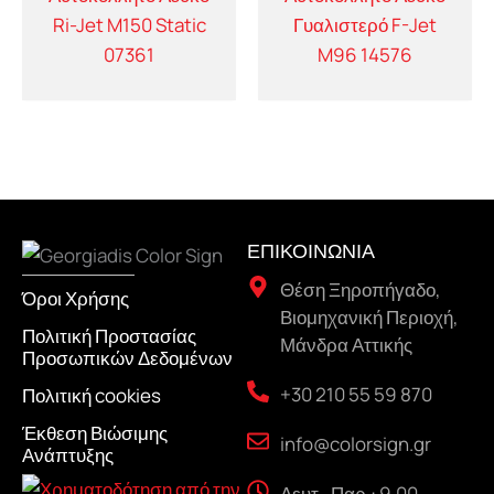
Ri-Jet M150 Static
Γυαλιστερό F-Jet
07361
M96 14576
ΕΠΙΚΟΙΝΩΝΙΑ
Θέση Ξηροπήγαδο,
Όροι Χρήσης
Βιομηχανική Περιοχή,
Πολιτική Προστασίας
Μάνδρα Αττικής
Προσωπικών Δεδομένων
+30 210 55 59 870
Πολιτική cookies
Έκθεση Βιώσιμης
info@colorsign.gr
Ανάπτυξης
Δευτ.-Παρ.: 9.00 -