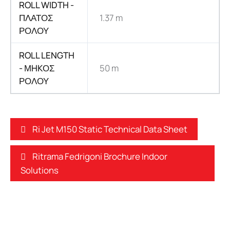
ROLL WIDTH -
ΠΛΑΤΟΣ
1.37 m
ΡΟΛΟΥ
ROLL LENGTH
- ΜHKΟΣ
50 m
ΡΟΛΟΥ
Ri Jet M150 Static Technical Data Sheet
Ritrama Fedrigoni Brochure Indoor
Solutions