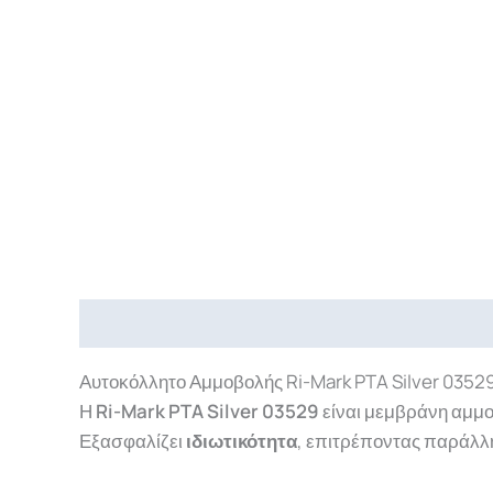
Περιγραφή
Επιπλέον πληροφορίες
Downlo
Αυτοκόλλητο Αμμοβολής Ri-Mark PTA Silver 0352
Η
Ri-Mark PTA Silver 03529
είναι μεμβράνη αμμο
Εξασφαλίζει
ιδιωτικότητα
, επιτρέποντας παράλλ