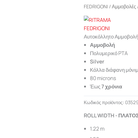
FEDRIGONI
/
Αμμοβολές
Αυτοκόλλητο Αμμοβολής
Αμμοβολή
Πολυμερικό PTA
Silver
Κόλλα διάφανη μόνι
80 microns
Έως
7 χρόνια
Κωδικός προϊόντος:
03529
ROLL WIDTH - ΠΛΑΤΟ
1.22 m