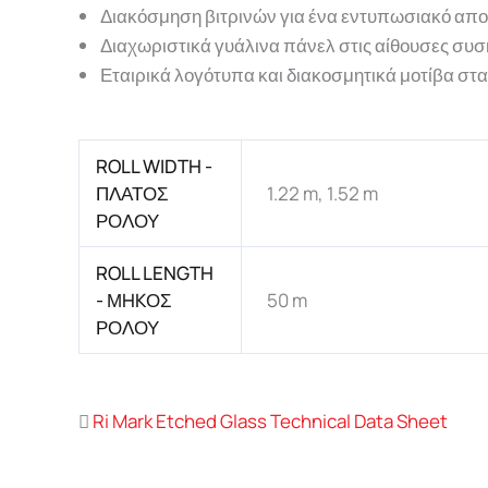
Διακόσμηση βιτρινών για ένα εντυπωσιακό απ
Διαχωριστικά γυάλινα πάνελ στις αίθουσες συ
Εταιρικά λογότυπα και διακοσμητικά μοτίβα σ
ROLL WIDTH -
ΠΛΑΤΟΣ
1.22 m, 1.52 m
ΡΟΛΟΥ
ROLL LENGTH
- ΜHKΟΣ
50 m
ΡΟΛΟΥ
Ri Mark Etched Glass Technical Data Sheet