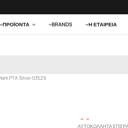
ΠΡΟΪΟΝΤΑ
BRANDS
Η ΕΤΑΙΡΕΙΑ
Αυτοκόλλητο Αμμοβολής Ri-Mark PTA Silver 03529
ark PTA Silver 03529
ΑΥΤΟΚΟΛΛΗΤΑ ΕΠΙΓΡ