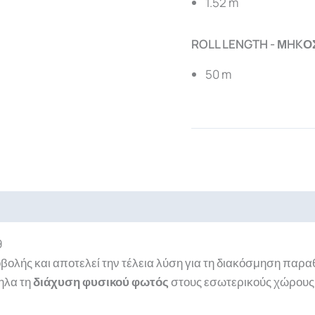
1.52 m
ROLL LENGTH - ΜHKΟ
50 m
ads
9
βολής και αποτελεί την τέλεια λύση για τη διακόσμηση πα
ηλα τη
διάχυση φυσικού φωτός
στους εσωτερικούς χώρους