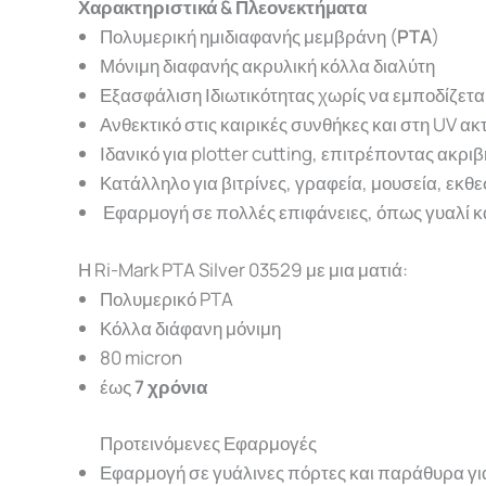
Χαρακτηριστικά & Πλεονεκτήματα
Πολυμερική ημιδιαφανής μεμβράνη (
PTA
)
Μόνιμη διαφανής ακρυλική κόλλα διαλύτη
Εξασφάλιση Ιδιωτικότητας χωρίς να εμποδίζετα
Ανθεκτικό στις καιρικές συνθήκες και στη UV ακ
Ιδανικό για plotter cutting, επιτρέποντας ακρι
Κατάλληλο για βιτρίνες, γραφεία, μουσεία, εκθ
Εφαρμογή σε πολλές επιφάνειες, όπως γυαλί κ
Η Ri-Mark PTA Silver 03529 με μια ματιά:
Πολυμερικό PTA
Κόλλα διάφανη μόνιμη
80 micron
έως
7 χρόνια
Προτεινόμενες Εφαρμογές
Εφαρμογή σε γυάλινες πόρτες και παράθυρα για 