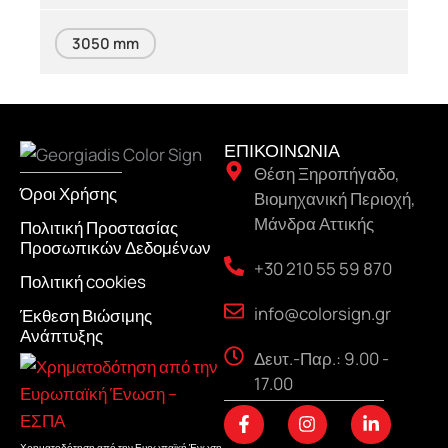
3050 mm
ΕΠΙΚΟΙΝΩΝΙΑ
Θέση Ξηροπήγαδο,
Όροι Χρήσης
Βιομηχανική Περιοχή,
Μάνδρα Αττικής
Πολιτική Προστασίας
Προσωπικών Δεδομένων
+30 210 55 59 870
Πολιτική cookies
info@colorsign.gr
Έκθεση Βιώσιμης
Ανάπτυξης
Δευτ.-Παρ.: 9.00 -
17.00
F
I
L
a
n
i
Χρηματοδότηση από την Ευρωπαϊκή Ένωση