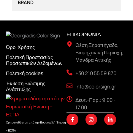
BRAND
ΕΠΙΚΟΙΝΩΝΙΑ
Θέση Ξηροπήγαδο,
Όροι Χρήσης
Βιομηχανική Περιοχή,
Πολιτική Προστασίας
Μάνδρα Αττικής
Προσωπικών Δεδομένων
+30 210 55 59 870
Πολιτική cookies
Έκθεση Βιώσιμης
info@colorsign.gr
Ανάπτυξης
Δευτ.-Παρ.: 9.00 -
17.00
F
I
L
a
n
i
Χρηματοδότηση από την Ευρωπαϊκή Ένωση
c
s
n
– ΕΣΠΑ
e
t
k